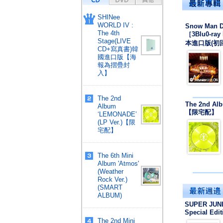
SHINee
WORLD IV :
Snow Man D
The 4th
［3Blu0-r
Stage(LIVE
本進口版(初
CD+寫真書)韓
國進口版【海
報為摺疊封
入】
The 2nd
The 2nd Alb
Album
【限宅配】
‘LEMONADE’
(LP Ver.)【限
宅配】
The 6th Mini
Album 'Atmos'
(Weather
Rock Ver.)
(SMART
ALBUM)
SUPER JUNI
Special Ed
The 2nd Mini