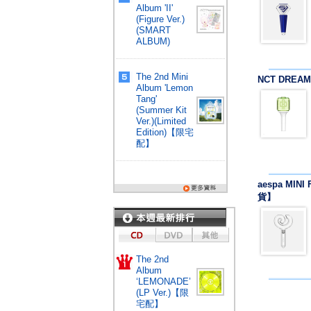
Album 'II'
(Figure Ver.)
(SMART
ALBUM)
The 2nd Mini
NCT DREAM
Album 'Lemon
Tang'
(Summer Kit
Ver.)(Limited
Edition)【限宅
配】
aespa MINI
貨】
The 2nd
Album
‘LEMONADE’
(LP Ver.)【限
宅配】