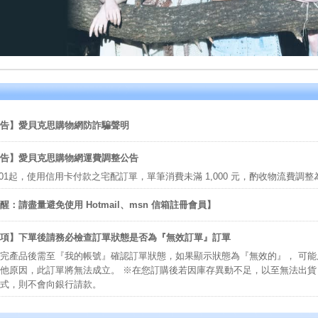
告】愛貝克思購物網防詐騙聲明
告】愛貝克思購物網運費調整公告
/06/01起，使用信用卡付款之宅配訂單，單筆消費未滿 1,000 元，酌收物流費調整
醒：請盡量避免使用 Hotmail、msn 信箱註冊會員】
項】下單後請務必檢查訂單狀態是否為『無效訂單』訂單
完產品後需至『我的帳號』確認訂單狀態，如果顯示狀態為『無效的』， 可
他原因，此訂單將無法成立。 ※在您訂購後若因庫存異動不足，以至無法出貨，
式，則不會向銀行請款。