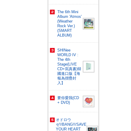
The 6th Mini
Album 'Atmos'
(Weather
Rock Ver.)
(SMART
ALBUM)
SHINee
WORLD IV :
The 4th
Stage(LIVE
CD+寫真書)韓
國進口版【海
報為摺疊封
入】
要你愛我(CD
+ DVD)
オドロウ
ゼ!/BANG!!/SAVE
YOUR HEART