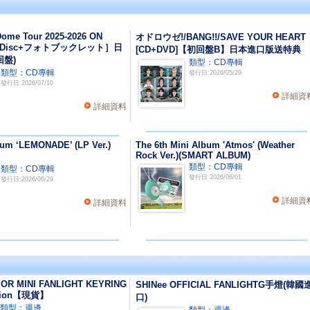
ome Tour 2025-2026 ON
オドロウゼ!/BANG!!/SAVE YOUR HEART
ay Disc+フォトブックレット］日
[CD+DVD]【初回盤B】日本進口版送特典
回盤)
類型：CD專輯
類型：CD專輯
發行日:2026/05/29
發行日:2026/07/10
詳細資
詳細資料
um ‘LEMONADE’ (LP Ver.)
The 6th Mini Album 'Atmos' (Weather
Rock Ver.)(SMART ALBUM)
類型：CD專輯
類型：CD專輯
發行日:2026/06/01
發行日:2026/06/29
詳細資
詳細資料
OR MINI FANLIGHT KEYRING
SHINee OFFICIAL FANLIGHTG手燈(韓國
ition【現貨】
口)
類型：週邊