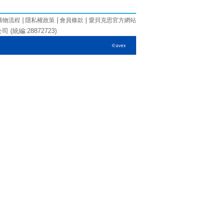
|
|
|
購物流程
隱私權政策
會員條款
愛貝克思官方網站
(統編:28872723)