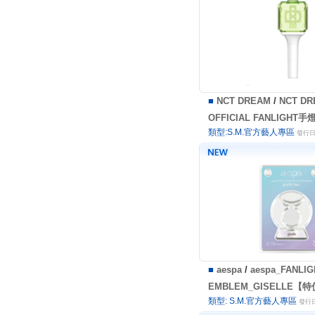
■
NCT DREAM
/
NCT D
OFFICIAL FANLIGHT手
類型:S.M.官方藝人專區
發行日:
■
aespa
/
aespa_FANLI
EMBLEM_GISELLE【特
類型: S.M.官方藝人專區
發行日: