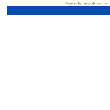
Powered by fangoods.com.tw