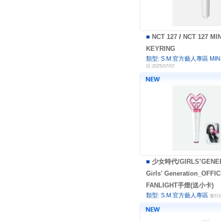
■
NCT 127
/
NCT 127 MI
KEYRING
類型: S.M.官方藝人專區 MINI
日:2025/07/07
■
少女時代/GIRLS’GENE
Girls' Generation_OFFI
FANLIGHT手燈(送小卡)
類型: S.M.官方藝人專區
發行日: