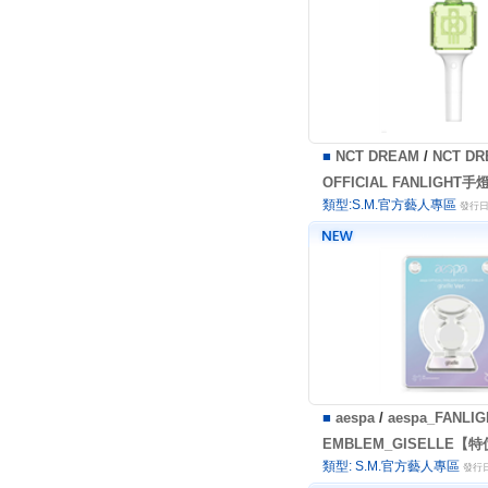
■
NCT DREAM
/
NCT D
OFFICIAL FANLIGHT手
類型:S.M.官方藝人專區
發行日:
■
aespa
/
aespa_FANLI
EMBLEM_GISELLE【特
類型: S.M.官方藝人專區
發行日: