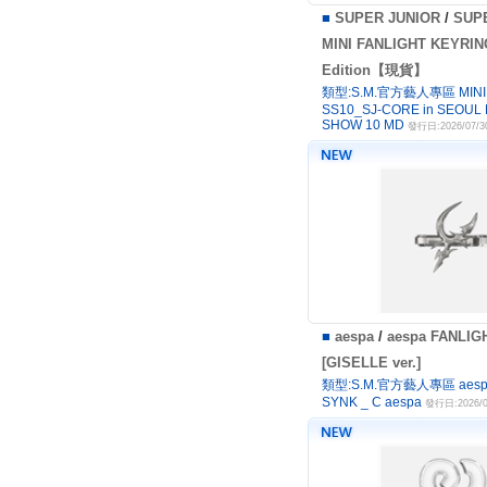
■
SUPER JUNIOR
/
SUP
MINI FANLIGHT KEYRING
Edition【現貨】
類型:S.M.官方藝人專區 MINI 
SS10_SJ-CORE in SEOUL
SHOW 10 MD
發行日:2026/07/3
■
aespa
/
aespa FANLI
[GISELLE ver.]
類型:S.M.官方藝人專區 aespa 
SYNK _ C aespa
發行日:2026/0