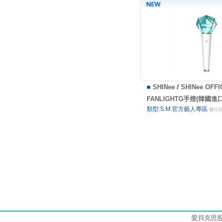
■
SHINee
/
SHINee OFFI
FANLIGHTG手燈(韓國進口
類型:S.M.官方藝人專區
發行日:
3000
愛貝克思股份有