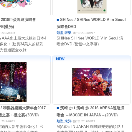
A 2018巨蛋巡迴演唱會
■
SHINee
/
SHINee WORLD V in Seoul
FE(藍光)
演唱會DVD
類型:韓樂
2019/03/15
發行日:2018/08/17
★AAA史上最大規模的日本4
SHINee SHINee WORLD V in Seoul 演
像化！ 動員34萬人的精彩
唱會DVD (繁體中文字幕)
光普通版全收錄
/
和樂器樂團大新年會2017
■
濱崎 步
/
濱崎 步 2016 ARENA巡迴演
雪之宴・櫻之宴-(3DVD)
唱會 ～M(A)DE IN JAPAN～(2DVD)
類型:東洋
2017/07/21
發行日:2017/01/13
舉辦的大新年會影像化！ 和
M(A)DE IN JAPAN 絢爛娛樂秀的頂點！