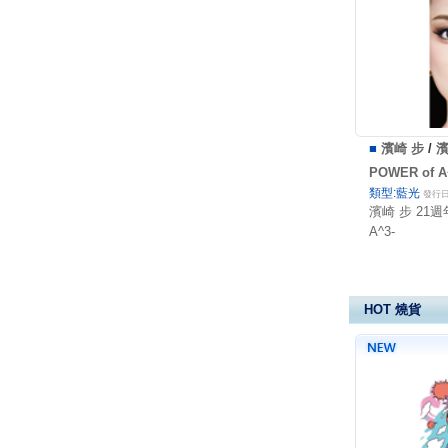
■
濱崎 步
/
濱
POWER of A
類型:藍光
發行日:
濱崎 步 21週
A^3-
HOT 燒貨