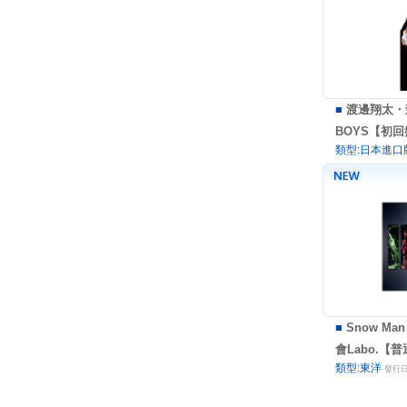
■
渡邊翔太・
BOYS【初回
類型:日本進口
■
Snow Man
會Labo.【普
類型:東洋
發行日: