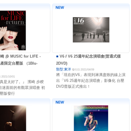
崎 步 MUSIC for LIFE -
■
V6
/
V6 25週年紀念演唱會(普通式樣
回生產限定台壓版 （1Blu-
2DVD)
類型:東洋
發行日:2021/04/09
將「現在的V6」表現到淋漓盡致的線上演
2021/10/01
出「V6 25週年紀念演唱會」影像化 台壓
真是太好了。』 濱崎 步睽
DVD普版正式推出！
回歌迷面前的有觀眾演唱會 初
壓版發行