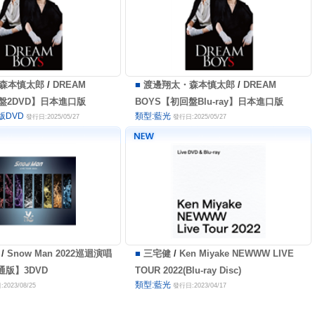
森本慎太郎
/
DREAM
■
渡邊翔太・森本慎太郎
/
DREAM
盤2DVD】日本進口版
BOYS【初回盤Blu-ray】日本進口版
版DVD
類型:藍光
發行日:2025/05/27
發行日:2025/05/27
/
Snow Man 2022巡迴演唱
■
三宅健
/
Ken Miyake NEWWW LIVE
通版】3DVD
TOUR 2022(Blu-ray Disc)
類型:藍光
2023/08/25
發行日:2023/04/17