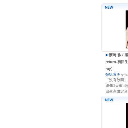
■
濱崎 步
/
濱
return-初
ray）
類型:東洋
發行日:
『沒有放棄，
違491天重
回生產限定台