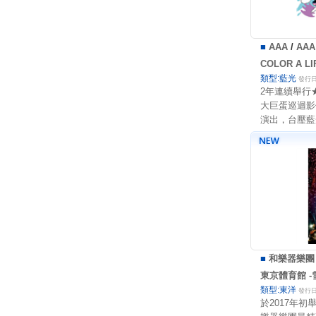
■
AAA
/
AA
COLOR A LI
類型:藍光
發行日:
2年連續舉行
大巨蛋巡迴影
演出，台壓藍
■
和樂器樂團
東京體育館 -
類型:東洋
發行日:
於2017年初