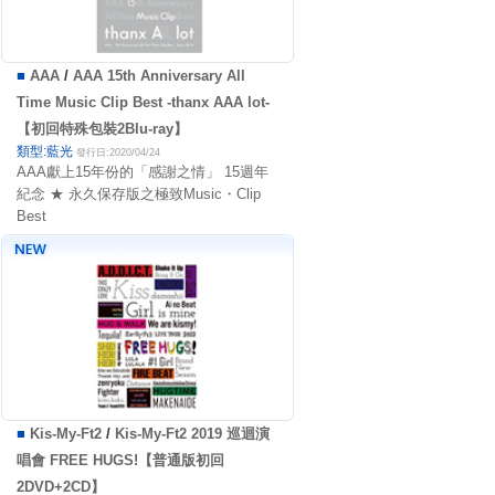
■
AAA
/
AAA 15th Anniversary All
Time Music Clip Best -thanx AAA lot-
【初回特殊包裝2Blu-ray】
類型:藍光
發行日:2020/04/24
AAA獻上15年份的「感謝之情」 15週年
紀念 ★ 永久保存版之極致Music・Clip
Best
■
Kis-My-Ft2
/
Kis-My-Ft2 2019 巡迴演
唱會 FREE HUGS!【普通版初回
2DVD+2CD】