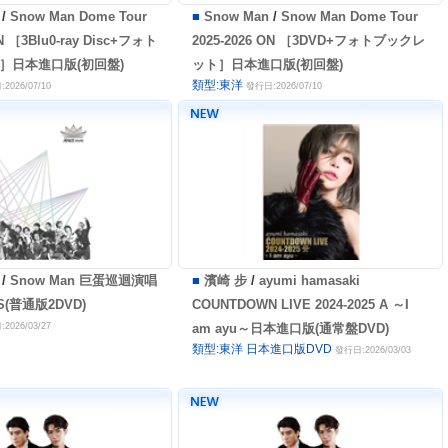
/
Snow Man Dome Tour
■
Snow Man
/
Snow Man Dome Tour
ON ［3Blu0-ray Disc+フォト
2025-2026 ON ［3DVD+フォトブックレ
］日本進口版(初回盤)
ット］日本進口版(初回盤)
類型:東洋
2026/07/10
發行日:2026/07/10
/
Snow Man 巨蛋巡迴演唱
■
濱崎 步
/
ayumi hamasaki
YS(普通版2DVD)
COUNTDOWN LIVE 2024-2025 A ～I
2026/03/27
am ayu～日本進口版(通常盤DVD)
類型:東洋 日本進口版DVD
發行日:2026/03/03