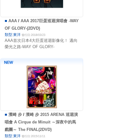
■
AAA
/
AAA 2017巨蛋巡迴演唱會 -WAY
OF GLORY-(2DVD)
類型:東洋
發行日:2018/03/23
AAA首次日本4大巨蛋巡迴影像化！ 邁向
榮光之路-WAY OF GLORY-
■
濱崎 步
/
濱崎 步 2015 ARENA 巡迴演
唱會 A Cirque de Minuit ～深夜中的馬
戲團～ The FINAL(2DVD)
類型:東洋
發行日:2015/11/11