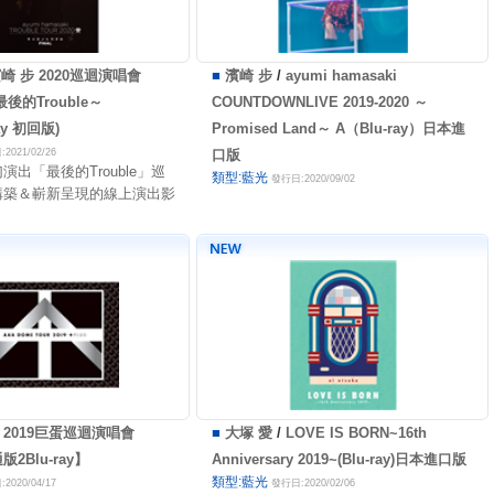
崎 步 2020巡迴演唱會
■
濱崎 步
/
ayumi hamasaki
～最後的Trouble～
COUNTDOWNLIVE 2019-2020 ～
ray 初回版)
Promised Land～ A（Blu-ray）日本進
2021/02/26
口版
演出「最後的Trouble」巡
類型:藍光
發行日:2020/09/02
構築＆嶄新呈現的線上演出影
A 2019巨蛋巡迴演唱會
■
大塚 愛
/
LOVE IS BORN~16th
2Blu-ray】
Anniversary 2019~(Blu-ray)日本進口版
類型:藍光
2020/04/17
發行日:2020/02/06