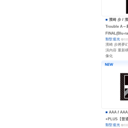
■
濱崎 步
/
濱
Trouble A
FINAL(Blu-
類型:藍光
發行日:
濱崎 步將夢幻
演內容 重新
像化
■
AAA
/
AA
+PLUS【普通版
類型:藍光
發行日: