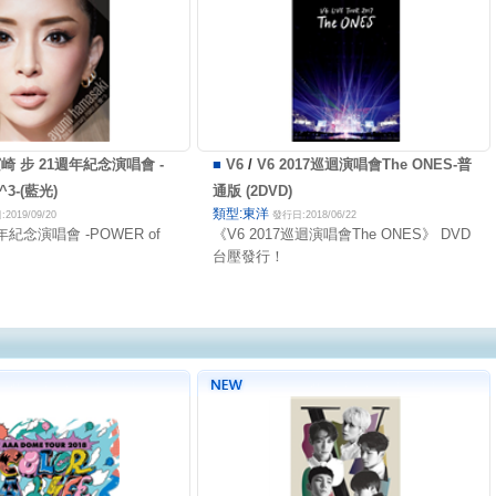
崎 步 21週年紀念演唱會 -
■
V6
/
V6 2017巡迴演唱會The ONES-普
^3-(藍光)
通版 (2DVD)
類型:東洋
2019/09/20
發行日:2018/06/22
年紀念演唱會 -POWER of
《V6 2017巡迴演唱會The ONES》 DVD
台壓發行！