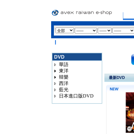
DVD
華語
東洋
韓樂
最新DVD
西洋
藍光
日本進口版DVD
3020