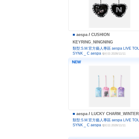
■
aespa
/
CUSHION
KEYRING_NINGNING
類型:S.M.官方藝人專區 aespa LIVE TOU
SYNK _ C aespa
發行日:2026/11/11
■
aespa
/
LUCKY CHARM_WINTER
類型:S.M.官方藝人專區 aespa LIVE TOU
SYNK _ C aespa
發行日:2026/11/11