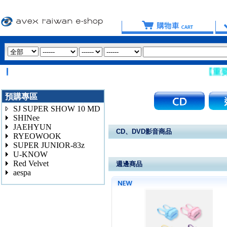
【重要提醒：請
預購專區
SJ SUPER SHOW 10 MD
SHINee
JAEHYUN
CD、DVD影音商品
RYEOWOOK
SUPER JUNIOR-83z
U-KNOW
Red Velvet
週邊商品
aespa
3020