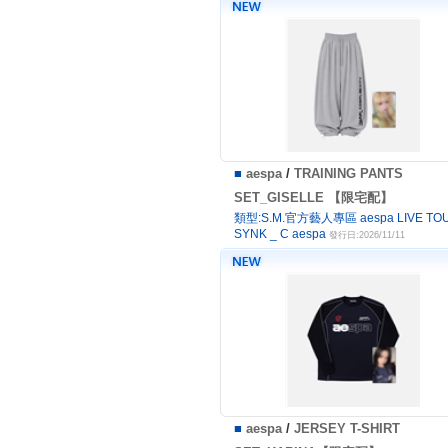
■
aespa
/
TRAINING PANTS
SET_GISELLE 【限宅配】
類型:S.M.官方藝人專區 aespa LIVE TOU
SYNK _ C aespa
發行日:2026/11/11
■
aespa
/
JERSEY T-SHIRT