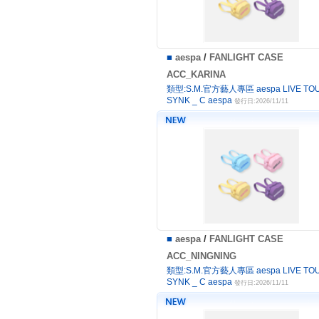
■
aespa
/
FANLIGHT CASE
ACC_KARINA
類型:S.M.官方藝人專區 aespa LIVE TOU
SYNK _ C aespa
發行日:2026/11/11
■
aespa
/
FANLIGHT CASE
ACC_NINGNING
類型:S.M.官方藝人專區 aespa LIVE TOU
SYNK _ C aespa
發行日:2026/11/11