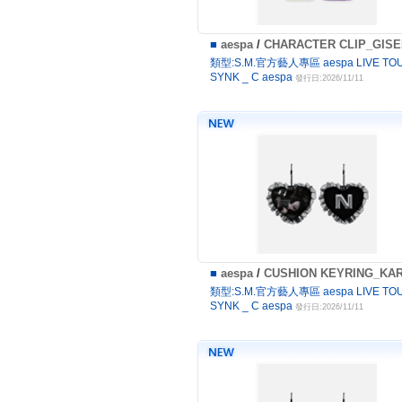
■
aespa
/
CHARACTER CLIP_GISE
類型:S.M.官方藝人專區 aespa LIVE TOU
SYNK _ C aespa
發行日:2026/11/11
■
aespa
/
CUSHION KEYRING_KAR
類型:S.M.官方藝人專區 aespa LIVE TOU
SYNK _ C aespa
發行日:2026/11/11