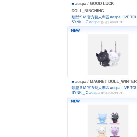
■
aespa
/
GOOD LUCK
DOLL_NINGNING
類型:S.M.官方藝人專區 aespa LIVE TOU
SYNK _ C aespa
發行日:2026/11/11
■
aespa
/
MAGNET DOLL_WINTER
類型:S.M.官方藝人專區 aespa LIVE TOU
SYNK _ C aespa
發行日:2026/11/11