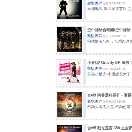
類型:西洋
發行日:2014/12/12
天崩地裂 這世界還有DJ
空中補給合唱團/空中補給,Air
類型:西洋
發行日:2014/11/28
飛越情海40年，台灣西洋
小康妮
/
Gravity EP 萬
類型:西洋
發行日:2014/11/25
英倫小星光-小康妮長大了
合輯
/
阿曼選粹系列 - 夏羅
類型:西洋
發行日:2014/10/29
不夠大牌不入選 不夠份量
合輯
/
勸世宣言 650 之全