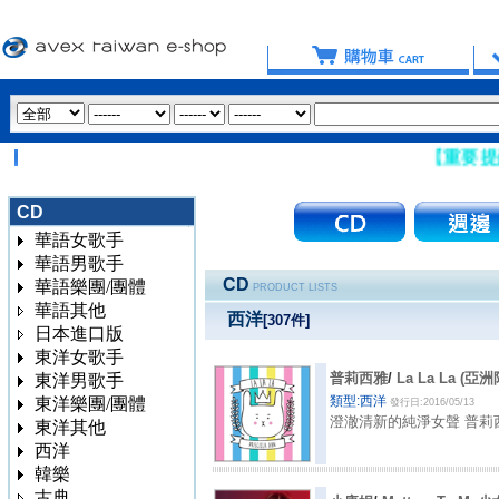
【重要提醒：請盡
CD
華語女歌手
華語男歌手
CD
華語樂團/團體
PRODUCT LISTS
華語其他
西洋
[
307
件]
日本進口版
東洋女歌手
普莉西雅
/
La La La (亞洲
東洋男歌手
類型:西洋
東洋樂團/團體
發行日:2016/05/13
澄澈清新的純淨女聲 普莉西雅 P
東洋其他
西洋
韓樂
古典