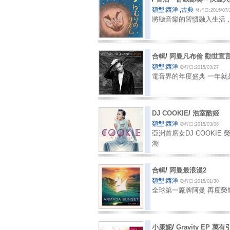
類型:西洋 ,古典
發行日:2015/07/
將聽音樂的習慣融入生活
合輯
/
阿曼凡布倫 勸世宣言 2
類型:西洋
發行日:2015/03/27
電音界的年度盛典 一年就
DJ COOKIE
/
浩室酷姬
類型:西洋
發行日:2015/03/06
亞洲首席女DJ COOKI
潮
合輯
/
阿曼最浪漫2
類型:西洋
發行日:2015/01/30
全球第一廠牌阿曼 再度榮
小康妮
/
Gravity EP 萬