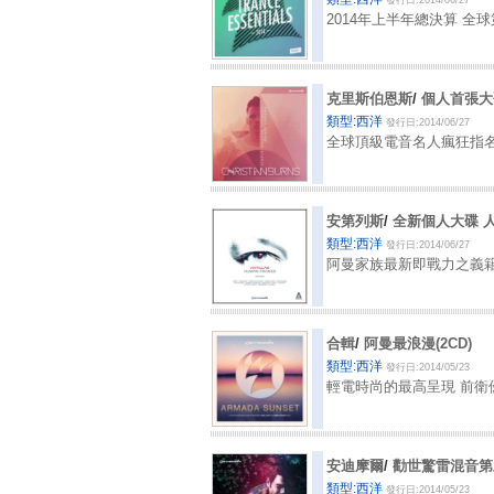
發行日:2014/06/27
2014年上半年總決算 全
克里斯伯恩斯
/
個人首張大碟
類型:西洋
發行日:2014/06/27
全球頂級電音名人瘋狂指
安第列斯
/
全新個人大碟 
類型:西洋
發行日:2014/06/27
阿曼家族最新即戰力之義
合輯
/
阿曼最浪漫(2CD)
類型:西洋
發行日:2014/05/23
輕電時尚的最高呈現 前衛優雅
安迪摩爾
/
勸世驚雷混音第三
類型:西洋
發行日:2014/05/23