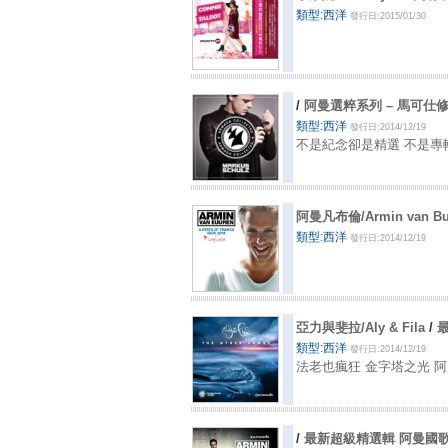
類型:西洋
發行日:2015/01/30
/
阿曼選粹系列 – 馬可仕
類型:西洋
發行日:2014/12/19
不是紀念卻是精選 不是專
阿曼凡布倫/Armin van B
類型:西洋
發行日:2014/12/19
亞力與斐拉/Aly & Fila
/
類型:西洋
發行日:2014/12/19
法老也瘋狂 金字塔之光 
/
最新超級精選輯 阿曼國