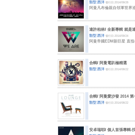
類型:西洋
發行日:2014/09/26
阿曼凡布倫親自領軍世界
達許柏林
/
全新專輯 就是
類型:西洋
發行日:2014/09/24
阿曼帝國EDM新巨星 直指
合輯
/
阿曼電趴極精選
類型:西洋
發行日:2014/08/22
合輯
/
阿曼愛沙發 2014 
類型:西洋
發行日:2014/08/22
安卓瑞耶
/
個人首張專輯-