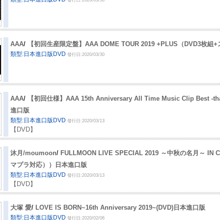
發行日:2020/03/30
AAA
/
【初回生産限定盤】AAA DOME TOUR 2019 +PLUS（DVD3
類型:日本進口版DVD
發行日:2020/03/30
AAA
/
【初回仕様】AAA 15th Anniversary All Time Music Clip Bes
進口版
類型:日本進口版DVD
發行日:2020/03/13
【DVD】
沐月/moumoon
/
FULLMOON LIVE SPECIAL 2019 ～中秋の名月～ IN C
マプラ対応））日本進口版
類型:日本進口版DVD
發行日:2020/03/13
【DVD】
大塚 愛
/
LOVE IS BORN~16th Anniversary 2019~(DVD)日本進口版
類型:日本進口版DVD
發行日:2020/02/06