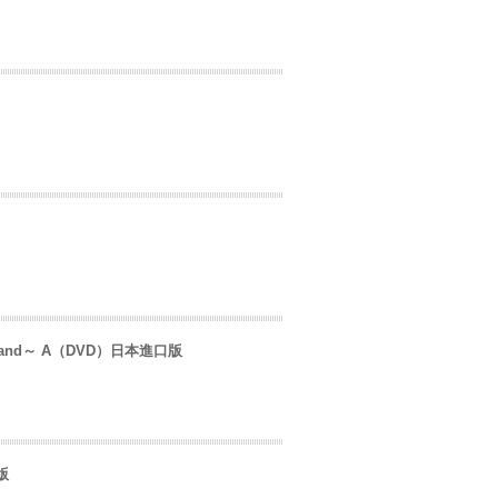
ed Land～ A（DVD）日本進口版
版