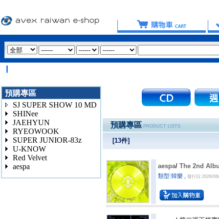
預購專區
SJ SUPER SHOW 10 MD
SHINee
JAEHYUN
預購專區
PRODUCT LISTS
RYEOWOOK
SUPER JUNIOR-83z
[
13
件]
U-KNOW
Red Velvet
aespa
aespa
/
The 2nd Al
3020
類型:韓樂 ,
發行日:2026/06/