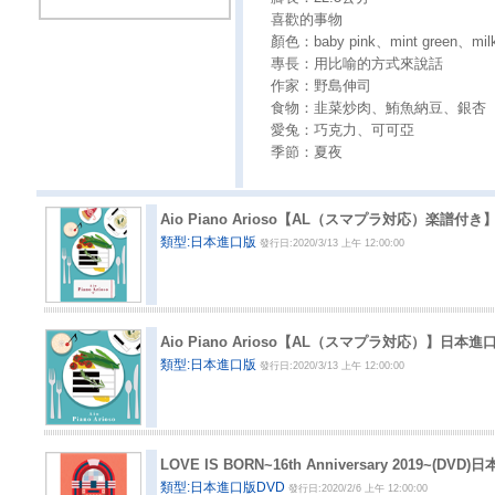
喜歡的事物
顏色：baby pink、mint green、mil
專長：用比喻的方式來說話
作家：野島伸司
食物：韭菜炒肉、鮪魚納豆、銀杏
愛兔：巧克力、可可亞
季節：夏夜
Aio Piano Arioso【AL（スマプラ対応）楽譜付
類型:日本進口版
發行日:2020/3/13 上午 12:00:00
Aio Piano Arioso【AL（スマプラ対応）】日本進
類型:日本進口版
發行日:2020/3/13 上午 12:00:00
LOVE IS BORN~16th Anniversary 2019~(DVD
類型:日本進口版DVD
發行日:2020/2/6 上午 12:00:00