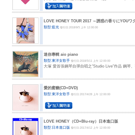
LOVE HONEY TOUR 2017 ～誘惑の香りにYOUワ
類型:藍光
發行日:2018/9/5 上午 12:00:00
迷你專輯 aio piano
類型:東洋女歌手
發行日:2018/5/11 上午 12:00:00
大塚 愛首張鋼琴自彈自唱之“Studio Live”作品
愛的蜜糖(CD+DVD)
類型:東洋女歌手
發行日:2017/4/28 上午 12:00:00
LOVE HONEY（CD+Blu-ray）日本進口版
類型:日本進口版
發行日:2017/4/12 上午 12:00:00