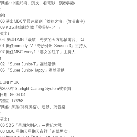
長/興趣: 中國武術、演技、看電影、演奏樂器
:
劇)
5.08 演出MBC早晨連續劇「姊妹之海」(飾演東申)
5.09 KBS連續劇之城「靈骨塔少年」
演出)
7.06. 衛星DMB「晟敏、秀英的天方地軸電台」DJ
8.01 擔任comedyTV「奇妙外出 Season 3」主持人
8.07 擔任MBC every1「那女的紅了」主持人
)
.02 「Super Junior-T」團體活動
.06 「Super Junior-Happy」團體活動
EUNHYUK
000年Starlight Casting System被發掘
期: 86.04.04
體重: 176/58
長/興趣: 舞蹈(所有風格)、運動、聽音樂
:
演出)
2.03 SBS「星期六到來」─ 世紀大戰
5.08 MBC 星期天星期天夜裡「追擊男女」