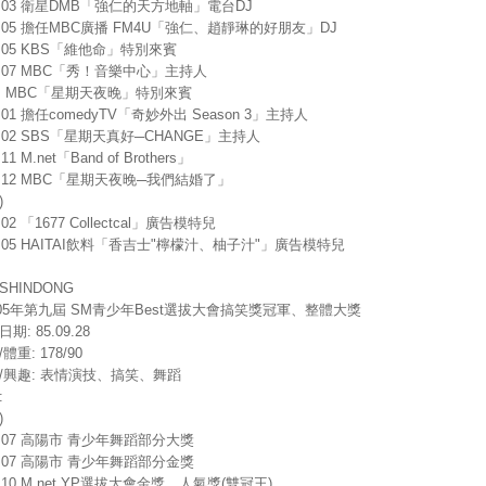
6.03 衛星DMB「強仁的天方地軸」電台DJ
7.05 擔任MBC廣播 FM4U「強仁、趙靜琳的好朋友」DJ
7.05 KBS「維他命」特別來賓
7.07 MBC「秀！音樂中心」主持人
07. MBC「星期天夜晚」特別來賓
8.01 擔任comedyTV「奇妙外出 Season 3」主持人
8.02 SBS「星期天真好─CHANGE」主持人
.11 M.net「Band of Brothers」
8.12 MBC「星期天夜晚─我們結婚了」
)
.02 「1677 Collectcal」廣告模特兒
7.05 HAITAI飲料「香吉士"檸檬汁、柚子汁"」廣告模特兒
SHINDONG
005年第九屆 SM青少年Best選拔大會搞笑獎冠軍、整體大獎
期: 85.09.28
體重: 178/90
長/興趣: 表情演技、搞笑、舞蹈
:
)
2.07 高陽市 青少年舞蹈部分大獎
3.07 高陽市 青少年舞蹈部分金獎
4.10 M.net YP選拔大會金獎、人氣獎(雙冠王)