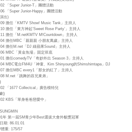
.02 「Super Junior-T」團體活動
.06 「Super Junior-Happy」團體活動
演出)
5.09 擔任「KMTV Show! Music Tank」主持人
5.10 擔任「東方神起‘Sweet Rose Party’」主持人
5.11 擔任「M.netKMTV M!Countdown」主持人
7.04 擔任MBC「親親親 小朋友萬歲」主持人
7.04 擔任M.net「DJ 綠蘋果Sound」主持人
7.06 MBC「黃金魚場」固定班底
8.01 擔任comedyTV「奇妙外出 Season 3」主持人
8.04 MBC電台FM4U「神童、Kim Shinyoung的Shimshimtapa」DJ
8.07 擔任MBC every1「那女的紅了」主持人
8.08 M.net「跳舞的容兄東弟」
)
.02 「1677 Collectcal」廣告模特兒
劇)
8.02 KBS「單身爸爸戀愛中」
SUNGMIN
001年 第一屆SM青少年Best選拔大會外貌獎冠軍
期: 86.01.01
體重: 175/57