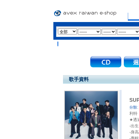
歌手資料
SUP
分類:
利特 
★透過2
-出生日
-身高/
-專