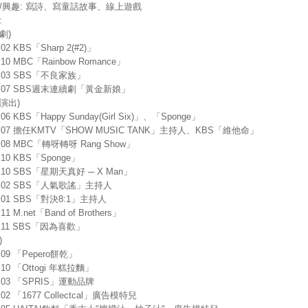
長/興趣: 寫詩、寫童話故事、線上遊戲
:
劇)
.02 KBS「Sharp 2(#2)」
.10 MBC「Rainbow Romance」
6.03 SBS「不良家族」
7.07 SBS週末連續劇「黃金新娘」
演出)
.06 KBS「Happy Sunday(Girl Six)」、「Sponge」
5.07 擔任KMTV「SHOW MUSIC TANK」主持人、KBS「維他命」
5.08 MBC「轉呀轉呀 Rang Show」
.10 KBS「Sponge」
5.10 SBS「星期天真好 ─ X Man」
7.02 SBS「人氣歌謠」主持人
8.01 SBS「對決8:1」主持人
.11 M.net「Band of Brothers」
8.11 SBS「因為喜歡」
)
5.09 「Pepero餅乾」
5.10 「Ottogi 年糕拉麵」
6.03 「SPRIS」運動品牌
.02 「1677 Collectcal」廣告模特兒