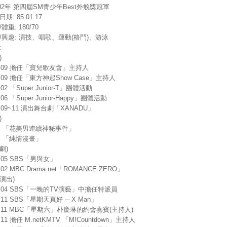
02年 第四屆SM青少年Best外貌獎冠軍
期: 85.01.17
體重: 180/70
長/興趣: 演技、唱歌、運動(格鬥)、游泳
:
)
5.09 擔任「寶兒歌友會」主持人
5.09 擔任「東方神起Show Case」主持人
.02 「Super Junior-T」團體活動
.06 「Super Junior-Happy」團體活動
8.09~11 演出舞台劇「XANADU」
)
07. 「花美男連續神秘事件」
8. 「純情漫畫」
劇)
2.05 SBS「男與女」
9.02 MBC Drama net「ROMANCE ZERO」
演出)
4.04 SBS「一晚的TV演藝」中擔任特派員
5.11 SBS「星期天真好 ─ X Man」
5.11 MBC「星期六」朴慶琳的約會嘉賓(主持人)
5.11 擔任 M.netKMTV 「M!Countdown」主持人