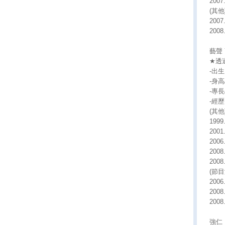
200
(其他
2007
200
藝聲 
★透過2
-出生日
-身高/
-專
-經歷
(其他
199
200
2006
2008
20
(節目
200
200
200
強仁 