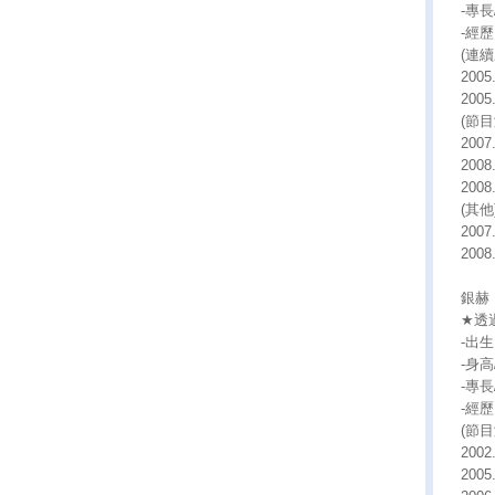
-專
-經歷
(連續
200
200
(節目
200
200
200
(其他
2007
2008
銀赫 
★透過2
-出生日
-身高/
-專
-經歷
(節目
200
200