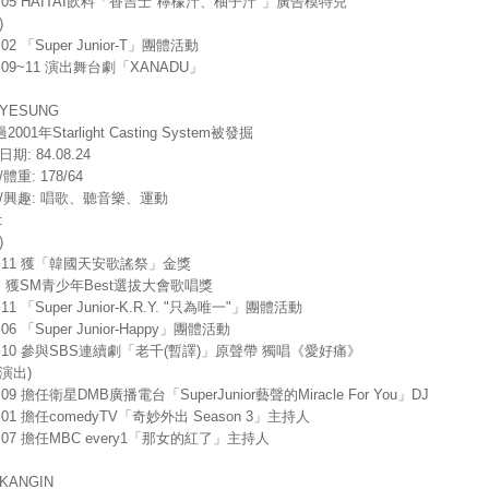
7.05 HAITAI飲料「香吉士"檸檬汁、柚子汁"」廣告模特兒
)
.02 「Super Junior-T」團體活動
8.09~11 演出舞台劇「XANADU」
YESUNG
001年Starlight Casting System被發掘
期: 84.08.24
體重: 178/64
長/興趣: 唱歌、聽音樂、運動
:
)
9.11 獲「韓國天安歌謠祭」金獎
1. 獲SM青少年Best選拔大會歌唱獎
.11 「Super Junior-K.R.Y. "只為唯一"」團體活動
.06 「Super Junior-Happy」團體活動
08.10 參與SBS連續劇「老千(暫譯)」原聲帶 獨唱《愛好痛》
演出)
6.09 擔任衛星DMB廣播電台「SuperJunior藝聲的Miracle For You」DJ
8.01 擔任comedyTV「奇妙外出 Season 3」主持人
8.07 擔任MBC every1「那女的紅了」主持人
KANGIN