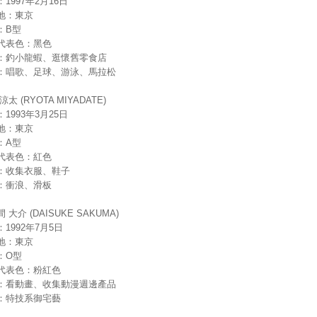
1997年2月16日
地：東京
：B型
代表色：黑色
：釣小龍蝦、逛懷舊零食店
：唱歌、足球、游泳、馬拉松
涼太 (RYOTA MIYADATE)
1993年3月25日
地：東京
：A型
代表色：紅色
：收集衣服、鞋子
：衝浪、滑板
 大介 (DAISUKE SAKUMA)
1992年7月5日
地：東京
：O型
代表色：粉紅色
：看動畫、收集動漫週邊產品
：特技系御宅藝