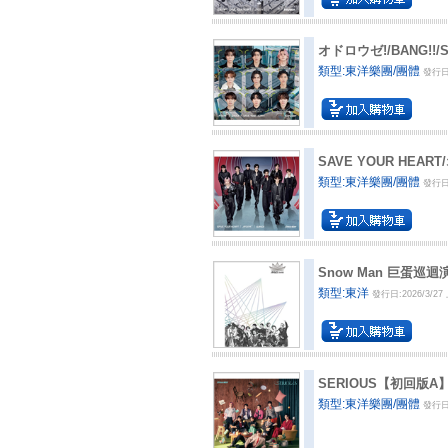
オドロウゼ!/BANG!!
類型:東洋樂團/團體
發行日:
SAVE YOUR HEA
類型:東洋樂團/團體
發行日:
Snow Man 巨蛋巡迴演
類型:東洋
發行日:2026/3/27 
SERIOUS【初回版A
類型:東洋樂團/團體
發行日: