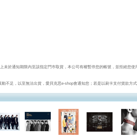
上未於通知期限內至該指定門巿取貨，本公司有權暫停您的帳號，並拒絕您使用本
動不足，以至無法出貨，愛貝克思e-shop會通知您；若是以刷卡支付貨款方