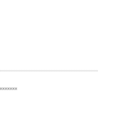
※※※※※※※