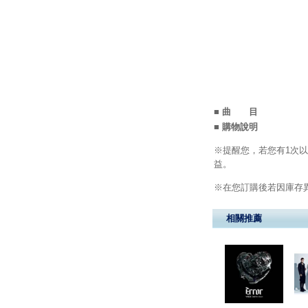
■ 曲 目
■ 購物說明
※提醒您，若您有1次以
益。
※在您訂購後若因庫存異
相關推薦