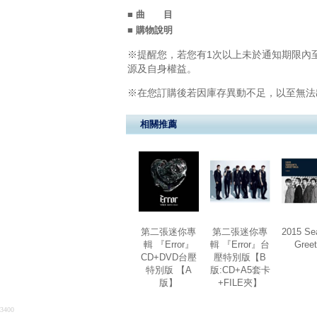
■ 曲 目
■ 購物說明
※提醒您，若您有1次以上未於通知期限內至
源及自身權益。
※在您訂購後若因庫存異動不足，以至無法出
相關推薦
第二張迷你專
第二張迷你專
2015 Se
輯 『Error』
輯 『Error』台
Greet
CD+DVD台壓
壓特別版【B
特別版 【A
版:CD+A5套卡
版】
+FILE夾】
3400