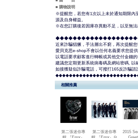
■ 曲 目
■ 購物說明
※提醒您，若您有1次以上未於通知期限內至
源及自身權益。
※在您訂購後若因庫存異動不足，以至無法出
◆◆◆◆◆◆◆◆◆◆◆◆◆◆◆◆◆◆◆◆
近來詐騙猖獗，手法層出不窮，再次提醒您
愛貝克思e-shop不會以任何名義要求您
以電話要求顧客進行轉帳或其他交付金錢的
建議您定期更新系統病毒碼及網站密碼, 以
如接獲疑似詐騙電話，可撥打165反詐騙諮
◆◆◆◆◆◆◆◆◆◆◆◆◆◆◆◆◆◆◆◆◆◆◆◆
相關推薦
第二張迷你專
第二張迷你專
2015 Se
輯 『Error』
輯 『Error』台
Greet