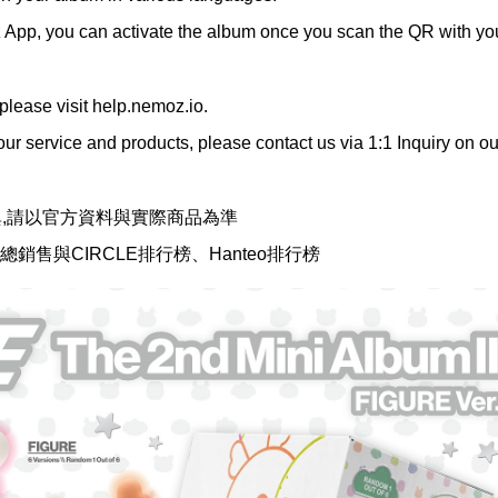
oz App, you can activate the album once you scan the QR with yo
 please visit help.nemoz.io.
our service and products, please contact us via 1:1 Inquiry on o
異,請以官方資料與實際商品為準
總銷售與CIRCLE排行榜、Hanteo排行榜