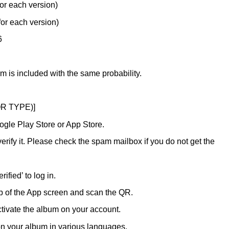
or each version)
for each version)
6
m is included with the same probability.
QR TYPE)]
ogle Play Store or App Store.
verify it. Please check the spam mailbox if you do not get the
ified’ to log in.
top of the App screen and scan the QR.
activate the album on your account.
 on your album in various languages.