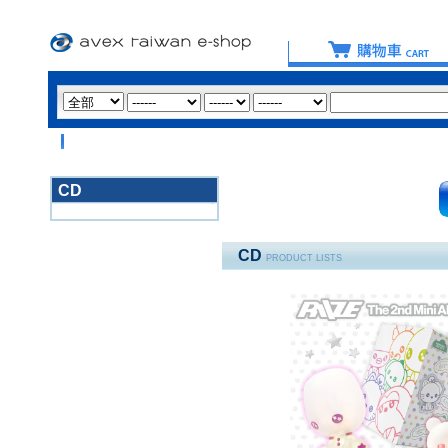
【重要提
CD
3020
CD
PRODUCT LISTS