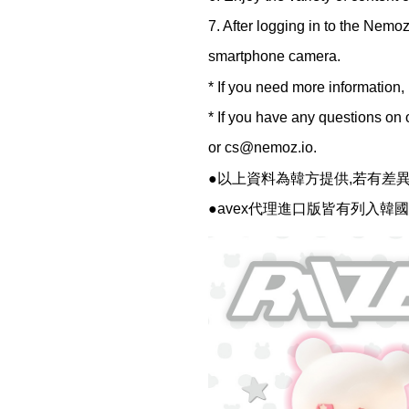
7. After logging in to the Nem
smartphone camera.
* If you need more information,
* If you have any questions on 
or cs@nemoz.io.
●以上資料為韓方提供,若有差
●avex代理進口版皆有列入韓國