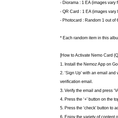
- Diorama : 1 EA (images vary f
- QR Card : 1 EA (images vary 
- Photocard : Random 1 out of 
* Each random item in this albu
[How to Activate Nemo Card (
1. Install the Nemoz App on Go
2. ‘Sign Up’ with an email and 
verification email.
3. Verify the email and press ‘Ver
4. Press the ‘+’ button on the 
5. Press the ‘check’ button to 
6. Enjoy the variety of content