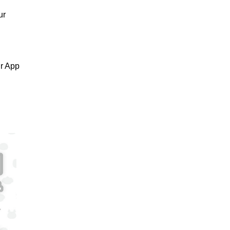
ur
ur App