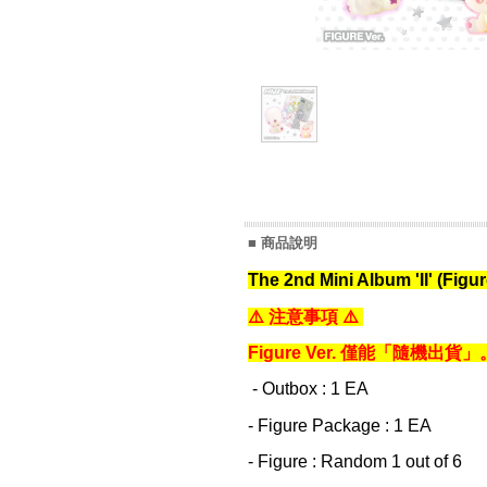
■ 商品說明
The 2nd Mini Album 'II' (Fi
⚠️ 注意事項
⚠️
Figure Ver. 僅能「隨
- Outbox : 1 EA
- Figure Package : 1 EA
- Figure : Random 1 out of 6