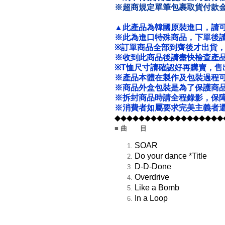
※超商規定單筆包裹取貨付款金額不
▲此產品為韓國原裝進口，請
※此為進口特殊商品，下單後請
※
訂單商品全部到齊後才出貨
※收到此商品後請盡快檢查產
※T恤尺寸請確認好再購賣，售
※產品本體在製作及包裝過程
※商品外盒包裝是為了保護商
※拆封商品時請全程錄影，保
※消費者如屬要求完美主義者還
◆◆◆◆◆◆◆◆◆◆◆◆◆◆◆◆◆◆
■ 曲 目
SOAR
Do your dance *Title
D-D-Done
Overdrive
Like a Bomb
In a Loop