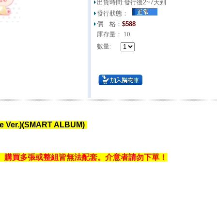
出貨時間:
發行後2~7天到
發行狀態：
價 格：
$
588
庫存量：
10
數量:
gure Ver.)(SMART ALBUM)
機出貨」。購買多張或整組皆無法配套。介意者請勿下單！