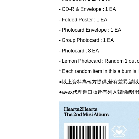
- CD-R & Envelope : 1 EA
- Folded Poster : 1 EA
- Photocard Envelope : 1 EA
- Group Photocard : 1 EA
- Photocard : 8 EA
- Lemon Photocard : Random 1 out o
* Each random item in this album is 
●以上資料為韓方提供,若有差異,請
●avex代理進口版皆有列入韓國總銷售