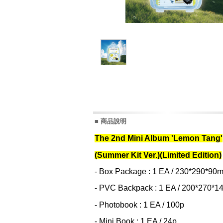
■ 商品說明
The 2nd Mini Album 'Lemon Tang'
(Summer Kit Ver.)(Limited Edition)
- Box Package : 1 EA / 230*290*90
- PVC Backpack : 1 EA / 200*270*
- Photobook : 1 EA / 100p
- Mini Book : 1 EA / 24p