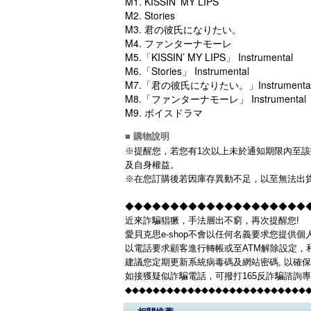
M1. KISSIN’ MY LIPS
M2. Stories
M3. 君の彼氏になりたい。
M4. ファンターナモーレ
M5.「KISSIN’ MY LIPS」 Instrumental
M6.「Stories」 Instrumental
M7.「君の彼氏になりたい。」Instrumenta
M8.「ファンターナモーレ」 Instrumental
M9. ボイスドラマ
■ 購物說明
※提醒您，若您有1次以上未於通知期限內至該
及自身權益。
※在您訂購後若因庫存異動不足，以至無法出貨
◆◆◆◆◆◆◆◆◆◆◆◆◆◆◆◆◆◆◆◆◆◆
近來詐騙猖獗，手法層出不窮，再次提醒您!
愛貝克思e-shop不會以任何名義要求您提供
以電話要求顧客進行轉帳或至ATM解除設定，
建議您定期更新系統病毒碼及網站密碼, 以確
如接獲疑似詐騙電話，可撥打165反詐騙諮詢
◆◆◆◆◆◆◆◆◆◆◆◆◆◆◆◆◆◆◆◆◆◆◆◆◆◆