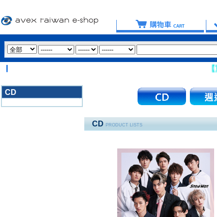
【重要
CD
3020
CD
PRODUCT LISTS