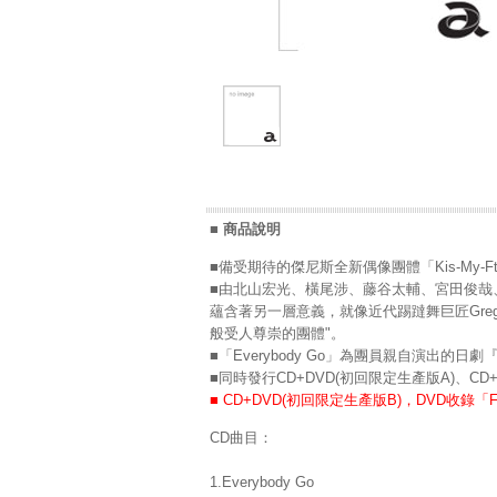
■ 商品說明
■備受期待的傑尼斯全新偶像團體「Kis-My-Ft
■由北山宏光、橫尾涉、藤谷太輔、宮田俊哉、
蘊含著另一層意義，就像近代踢躂舞巨匠Gregor
般受人尊崇的團體"。
■「Everybody Go」為團員親自演出
■同時發行CD+DVD(初回限定生產版A)、CD
■ CD+DVD(初回限定生產版B)，DVD收錄「FIRE
CD曲目：
1.Everybody Go