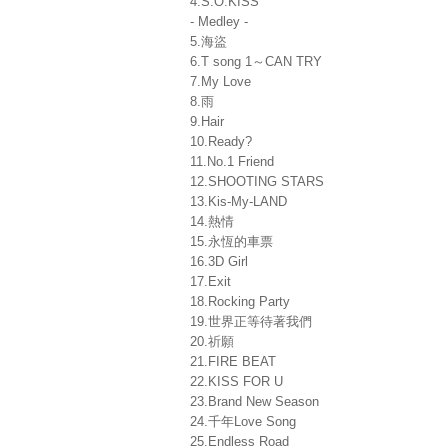
4.S.O.KISS
- Medley -
5.海盜
6.T song 1～CAN TRY
7.My Love
8.雨
9.Hair
10.Ready?
11.No.1 Friend
12.SHOOTING STARS
13.Kis-My-LAND
14.熱情
15.永恆的車票
16.3D Girl
17.Exit
18.Rocking Party
19.世界正等待著我們
20.祈願
21.FIRE BEAT
22.KISS FOR U
23.Brand New Season
24.千年Love Song
25.Endless Road