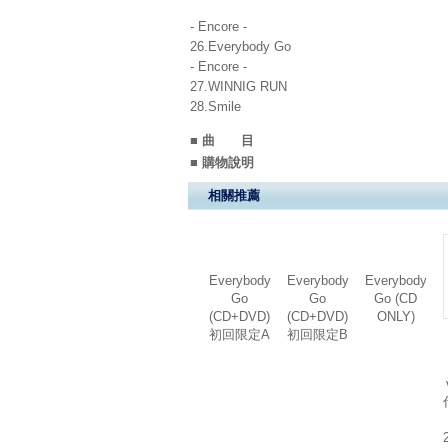
- Encore -
26.Everybody Go
- Encore -
27.WINNIG RUN
28.Smile
■ 曲 目
■ 購物說明
相關推薦
Everybody
Everybody
Everybody
Go
Go
Go (CD
(CD+DVD)
(CD+DVD)
ONLY)
初回限定A
初回限定B