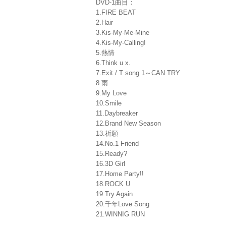
DVD-1曲目：
1.FIRE BEAT
2.Hair
3.Kis-My-Me-Mine
4.Kis-My-Calling!
5.熱情
6.Think u x.
7.Exit / T song 1～CAN TRY
8.雨
9.My Love
10.Smile
11.Daybreaker
12.Brand New Season
13.祈願
14.No.1 Friend
15.Ready?
16.3D Girl
17.Home Party!!
18.ROCK U
19.Try Again
20.千年Love Song
21.WINNIG RUN