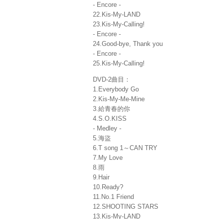
- Encore -
22.Kis-My-LAND
23.Kis-My-Calling!
- Encore -
24.Good-bye, Thank you
- Encore -
25.Kis-My-Calling!
DVD-2曲目：
1.Everybody Go
2.Kis-My-Me-Mine
3.給青春的你
4.S.O.KISS
- Medley -
5.海盜
6.T song 1～CAN TRY
7.My Love
8.雨
9.Hair
10.Ready?
11.No.1 Friend
12.SHOOTING STARS
13.Kis-My-LAND