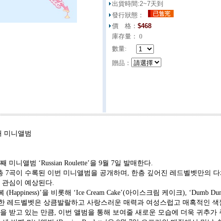
出貨時間:
2~7天到
發行狀態：
價 格：
$
468
庫存量：
0
數量:
贈品：
째 미니앨범
미니앨범 ‘Russian Roulette’을 9월 7일 발매한다.
총 7곡이 수록된 이번 미니앨범을 공개하며, 한층 깊어진 레드벨벳만의 다
 관심이 예상된다.
 (Happiness)’을 비롯해 ‘Ice Cream Cake’(아이스크림 케이크), ‘Du
한 레드벨벳은 상큼발랄하고 사랑스러운 매력과 여성스럽고 매혹적인 색깔
을 받고 있는 만큼, 이번 앨범을 통해 보여줄 새로운 모습에 더욱 귀추가