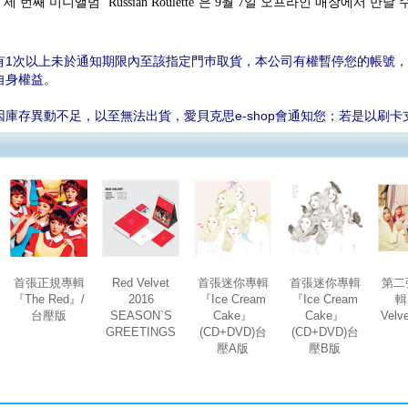
 번째 미니앨범 ‘Russian Roulette’은 9월 7일 오프라인 매장에서 만날 
有1次以上未於通知期限內至該指定門巿取貨，本公司有權暫停您的帳號，並
自身權益。
因庫存異動不足，以至無法出貨，愛貝克思e-shop會通知您；若是以刷
首張正規專輯
Red Velvet
首張迷你專輯
首張迷你專輯
第二
『The Red』/
2016
『Ice Cream
『Ice Cream
輯
台壓版
SEASON`S
Cake』
Cake』
Vel
GREETINGS
(CD+DVD)台
(CD+DVD)台
壓A版
壓B版