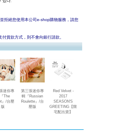
수 있다.
拒絕您使用本公司e-shop購物服務，請您
卡支付貨款方式，則不會向銀行請款。
張迷你專
第三張迷你專
Red Velvet -
『The
輯『Russian
2017
vet』/台壓
Roulette』/台
SEASON'S
版
壓版
GREETING【限
宅配出貨】