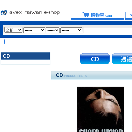
【重
CD
3020
CD
PRODUCT LISTS