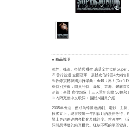
■ 商品說明
強悍、搖滾、抒情與甜蜜 感受全方位的Super Ju
※ 發行首週 全面冠軍！震撼攻佔韓國4大銷售排行榜(Ha
※收錄震撼韓國排行單曲：金錢世界！(Don't Do
※特別推薦：團員利特、晟敏、東海、銀赫首次共
※賀！奎賢 康復歸隊 十三人重新合體 SJ氣勢
※內附完整中文歌詞 + 團體&團員介紹
2005年出道，便成為韓國連續劇、電影、主持、廣
扶搖直上，現在睽違一年四個月的漫長等待，終於
樂上更想傳達的多樣化及純熟度。首波主打《金錢世
詞所想傳達的純真世代。狂放不羈的華麗變身、