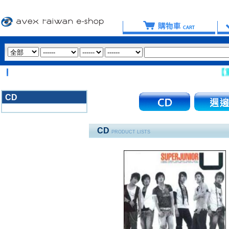
【重要
CD
3020
CD
PRODUCT LISTS