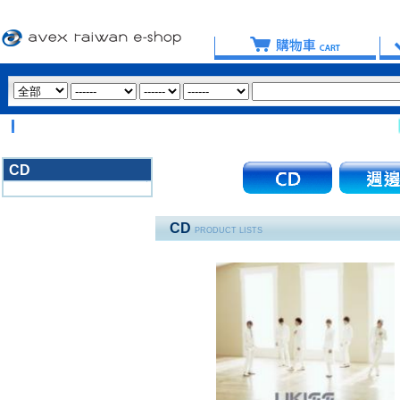
【重
CD
3020
CD
PRODUCT LISTS