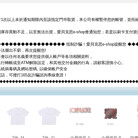
1次以上未於通知期限內至該指定門巿取貨，本公司有權暫停您的帳號，並拒絕您
。
庫存異動不足，以至無法出貨，愛貝克思e-shop會通知您；若是以刷卡支付
◆◆◆◆◆◆◆◆◆◆◆◆◆◆◆◆ 抵制詐騙！愛貝克思e-shop提醒您 ◆
法層出不窮，再次提醒您!
op不會以任何名義要求您提供個人帳戶等各項相關資料，
進行轉帳或至ATM解除設定，和其他交付金錢的行為，請顧客謹慎小心。
統病毒碼及網站密碼, 以確保帳戶安全
話，可撥打165反詐騙諮詢專線查證！
◆◆◆◆◆◆◆◆◆◆◆◆◆◆◆◆◆◆◆◆◆◆◆◆◆◆◆◆◆◆◆◆◆◆◆◆◆◆◆◆◆◆◆◆
T恤_M
T恤_XL
金屬徽章 A
金屬徽章 B
隨