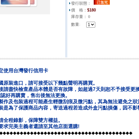
發行狀態：
價 格：
$
180
庫存量：
0
數量:
定使用台灣發行信用卡
國原裝進口，請可接受以下幾點聲明再購買。
後請盡快檢查產品本體是否有故障，如超過7天則恕不予接受更
確認好再購賣，售出後無法更換。
製作及包裝過程可能產生輕微刮痕及微污點，其為無法避免之狀
裝是為了保護商品內容，寄送過程若造成外盒污點損傷，因不影
請全程錄影，保障雙方權益。
要求完美主義者還請至其他店面選購!
◆◆◆◆◆◆◆◆◆◆◆◆◆◆◆◆◆◆◆◆◆◆◆◆◆◆◆◆◆◆◆◆◆◆◆◆◆◆◆