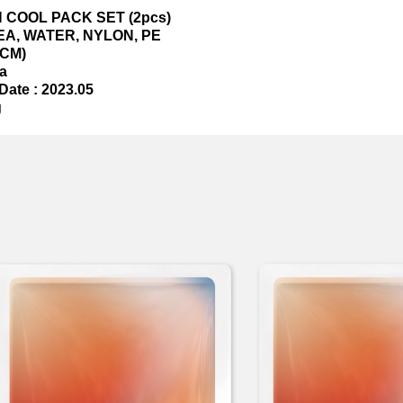
H COOL PACK SET (2pcs)
UREA, WATER, NYLON, PE
(CM)
a
Date : 2023.05
g