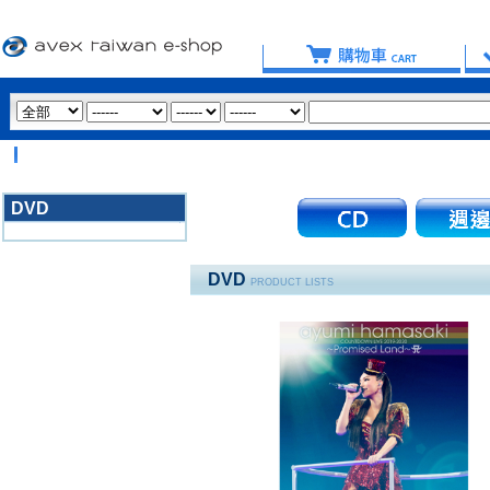
【
DVD
3020
DVD
PRODUCT LISTS