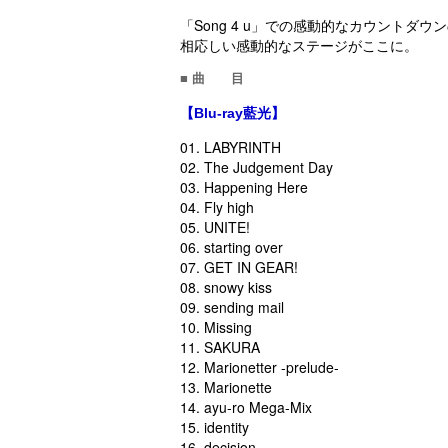
「Song 4 u」での感動的なカウント
相応しい感動的なステージがここに。
■ 曲 目
【Blu-ray藍光】
01. LABYRINTH
02. The Judgement Day
03. Happening Here
04. Fly high
05. UNITE!
06. starting over
07. GET IN GEAR!
08. snowy kiss
09. sending mail
10. Missing
11. SAKURA
12. Marionetter -prelude-
13. Marionette
14. ayu-ro Mega-Mix
15. identity
16. decision