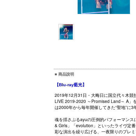
■ 商品說明
【Blu-ray藍光】
2019年12月31日・大晦日に国立代々木競技
LIVE 2019-2020 ～Promise
は2000年から毎年開催してきた“聖地”に
魂を揺さぶるayuの圧倒的パフォーマンスに
& Girls」「evolution」といっ
彩な演出を繰り広げる、一夜限りのプレミ