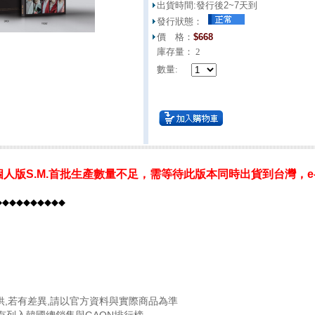
出貨時間:
發行後2~7天到
發行狀態：
價 格：
$
668
庫存量：
2
數量:
er.)個人版S.M.首批生產數量不足，需等待此版本同時出貨到台灣，e-
◆◆◆◆◆◆◆◆◆◆
供,若有差異,請以官方資料與實際商品為準