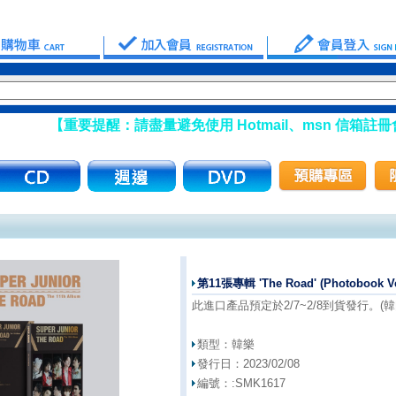
請盡量避免使用 Hotmail、msn 信箱註冊會員】
第11張專輯 'The Road' (Photobook Ve
此進口產品預定於2/7~2/8到貨發行。(韓
類型：
韓樂
發行日：
2023/02/08
編號：:
SMK1617