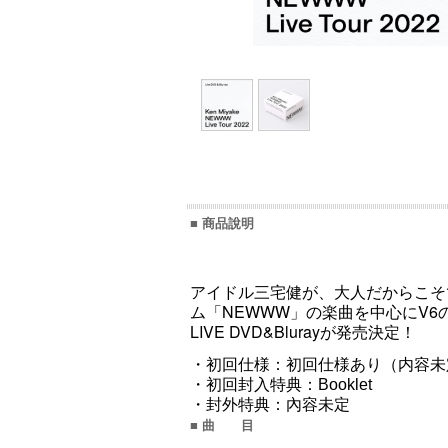
■ 商品說明
アイドル三宅健が、大人だからこそ
ム「NEWWW」の楽曲を中心にV
LIVE DVD&Blurayが発売決定！
・初回仕様：初回仕様あり（内容未
・初回封入特典：Booklet
・封外特典：內容未定
■ 曲 目