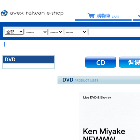
【
DVD
3020
DVD
PRODUCT LISTS