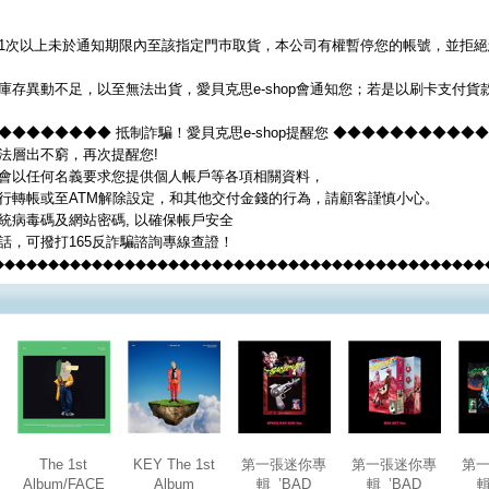
1次以上未於通知期限內至該指定門巿取貨，本公司有權暫停您的帳號，並拒絕您
庫存異動不足，以至無法出貨，愛貝克思e-shop會通知您；若是以刷卡支付
◆◆◆◆◆◆◆◆ 抵制詐騙！愛貝克思e-shop提醒您 ◆◆◆◆◆◆◆◆◆◆
法層出不窮，再次提醒您!
op不會以任何名義要求您提供個人帳戶等各項相關資料，
行轉帳或至ATM解除設定，和其他交付金錢的行為，請顧客謹慎小心。
統病毒碼及網站密碼, 以確保帳戶安全
話，可撥打165反詐騙諮詢專線查證！
◆◆◆◆◆◆◆◆◆◆◆◆◆◆◆◆◆◆◆◆◆◆◆◆◆◆◆◆◆◆◆◆◆◆◆◆◆◆◆◆◆◆◆◆◆
The 1st
KEY The 1st
第一張迷你專
第一張迷你專
第
Album/FACE
Album
輯_’BAD
輯_’BAD
輯