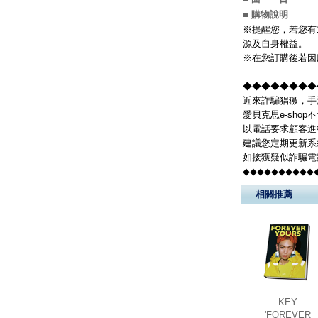
■ 購物說明
※提醒您，若您有
源及自身權益。
※在您訂購後若因
◆◆◆◆◆◆◆◆
近來詐騙猖獗，手
愛貝克思e-sh
以電話要求顧客進
建議您定期更新系
如接獲疑似詐騙電
◆◆◆◆◆◆◆◆◆◆
相關推薦
KEY
'FOREVER