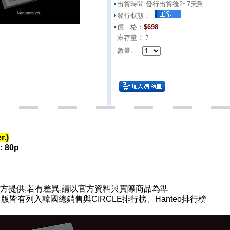
出貨時間:
發行出貨後2~7天到
發行狀態：
價 格：
$
698
庫存量：
7
數量:
r.)
: 80p
方提供,若有差異,請以官方資料與實際商品為準
口版皆有列入韓國總銷售與CIRCLE排行榜、Hanteo排行榜