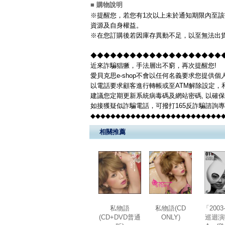
■ 購物說明
※提醒您，若您有1次以上未於通知期限內至該
資源及自身權益。
※在您訂購後若因庫存異動不足，以至無法出貨
◆◆◆◆◆◆◆◆◆◆◆◆◆◆◆◆◆◆◆◆◆◆
近來詐騙猖獗，手法層出不窮，再次提醒您!
愛貝克思e-shop不會以任何名義要求您提供
以電話要求顧客進行轉帳或至ATM解除設定，
建議您定期更新系統病毒碼及網站密碼, 以確
如接獲疑似詐騙電話，可撥打165反詐騙諮詢
◆◆◆◆◆◆◆◆◆◆◆◆◆◆◆◆◆◆◆◆◆◆◆◆◆◆
相關推薦
私物語
私物語(CD
「2003-
(CD+DVD普通
ONLY)
巡迴演