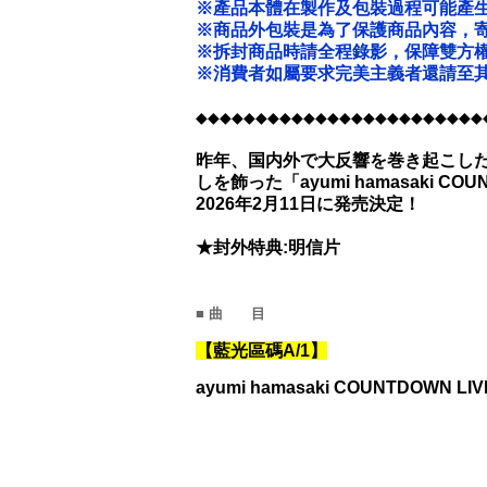
※產品本體在製作及包裝過程可能產
※商品外包裝是為了保護商品內容，
※拆封商品時請全程錄影，保障雙方
※消費者如屬要求完美主義者還請至其
◆◆◆◆◆◆◆◆◆◆◆◆◆◆◆◆◆◆◆◆◆◆◆◆
昨年、国内外で大反響を巻き起こした待
しを飾った「ayumi hamasaki COUNTD
2026年2月11日に発売決定！
★封外特典:明信片
■ 曲 目
【藍光區碼A/1】
ayumi hamasaki COUNTDOWN LIV