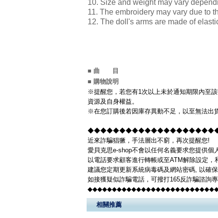
10. Size and weight may vary depen
11. The embroidery may vary due to 
12. The doll's arms are made of elast
■ 曲 目
■ 購物說明
※提醒您，若您有1次以上未於通知期限內至該
資源及自身權益。
※在您訂購後若因庫存異動不足，以至無法出貨
◆◆◆◆◆◆◆◆◆◆◆◆◆◆◆◆◆◆◆◆◆◆
近來詐騙猖獗，手法層出不窮，再次提醒您!
愛貝克思e-shop不會以任何名義要求您提供
以電話要求顧客進行轉帳或至ATM解除設定，
建議您定期更新系統病毒碼及網站密碼, 以確
如接獲疑似詐騙電話，可撥打165反詐騙諮詢
◆◆◆◆◆◆◆◆◆◆◆◆◆◆◆◆◆◆◆◆◆◆◆◆◆◆
相關推薦