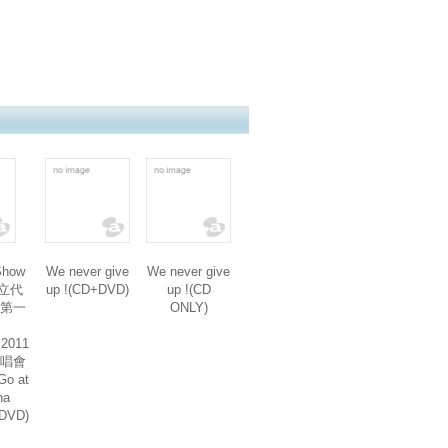
how
We never give
We never give
 國立代
up !(CD+DVD)
up !(CD
第一
ONLY)
／2011
唱會
Go at
na
2DVD)