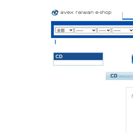
CD
3020
CD
PRODUCT 