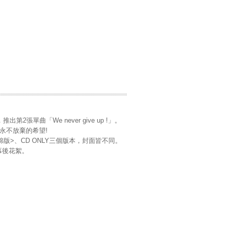
張單曲「We never give up !」。
出永不放棄的希望!
錦版>、CD ONLY三個版本，封面皆不同。
及幕後花絮。