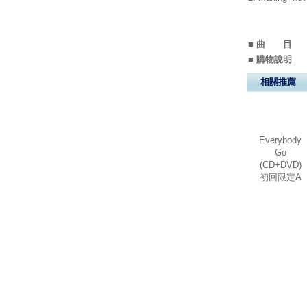
■ 曲 目
■ 購物說明
相關推薦
Everybody
Go
(CD+DVD)
初回限定A