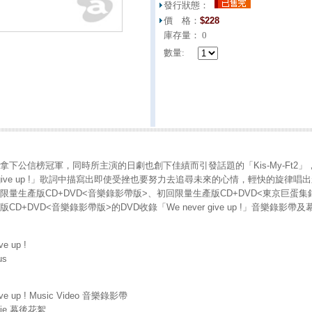
發行狀態：
價 格：
$
228
庫存量：
0
數量:
下公信榜冠軍，同時所主演的日劇也創下佳績而引發話題的「Kis-My-Ft2」，推出第2
er give up !」歌詞中描寫出即使受挫也要努力去追尋未來的心情，輕快的旋律唱
限量生產版CD+DVD<音樂錄影帶版>、初回限量生產版CD+DVD<東京巨蛋集
CD+DVD<音樂錄影帶版>的DVD收錄「We never give up !」音樂錄影帶
ve up !
us
give up ! Music Video 音樂錄影帶
ovie 幕後花絮