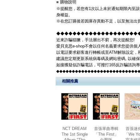
■ 購物說明
※提醒您，若您有1次以上未於通知期限內至該
身權益。
※在您訂購後若因庫存異動不足，以至無法出貨
◆◆◆◆◆◆◆◆◆◆◆◆◆◆◆◆◆◆◆◆◆◆
近來詐騙猖獗，手法層出不窮，再次提醒您!
愛貝克思e-shop不會以任何名義要求您提供
以電話要求顧客進行轉帳或至ATM解除設定，
建議您定期更新系統病毒碼及網站密碼, 以確
如接獲疑似詐騙電話，可撥打165反詐騙諮詢
◆◆◆◆◆◆◆◆◆◆◆◆◆◆◆◆◆◆◆◆◆◆◆◆◆◆
相關推薦
NCT DREAM
首張單曲專輯
首張迷
The 1st Single
「The First」
「We Y
Album "The
台壓版
官方代