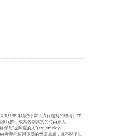
特風格並引領現今當下流行趨勢的總稱。在
蹈跟服飾，成為名副其實的時尚潮人！
"被照耀的人"(ex: employ-
INee希望能運用多樣的音樂曲風，且不關乎世