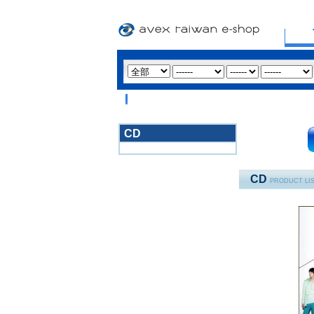
CD
3020
CD
PRODUCT LI