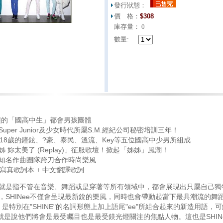
發行狀態：
價 格：
$
308
庫存量：
0
數量:
輕的「國高中生」都會男孩團體
per Junior及少女時代所屬S.M.經紀公司秘密培訓三年！
到18歲的鐘鉉、?豪、泰民、溫流、Key等五位國高中少男所組成
 妳太美了 (Replay)」征服歌壇！掀起「姊姊」風潮！
ne所屬知名作曲團隊跨刀合作時尚樂風
寫真歌詞本 + 中文翻譯歌詞
就是指不管在音樂、舞蹈或是穿著等所有領域中，都會展現出只屬自己獨
，SHINee不僅會呈現最新銳的樂風，同時也會帶動起當下最具潮流的舞
」是特別在"SHINE"的名詞形態上加上語尾"ee"所組合起來的新造用語，可解釋為
)。也就是說他們將會是最受矚目也是最受鎂光燈關注的焦點人物。這也是SH