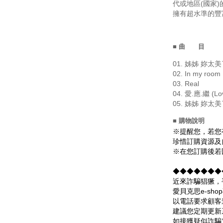
代或地區(國家
擁有超水準的豐
■ 曲 目
01. 姊姊 妳太美了
02. In my room
03. Real
04. 愛.應.繼 (Lo
05. 姊姊 妳太美了 
■ 購物說明
※提醒您，若您
珍惜訂購資源及
※在您訂購後若
◆◆◆◆◆◆◆
近來詐騙猖獗，
愛貝克思e-s
以電話要求顧客
建議您定期更新
如接獲疑似詐騙