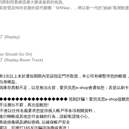
)的限制而要媚惑廣大樂迷族群的抱負。
富歌聲及時尚音樂的當代樂團「SHINee」，將以新一代的"姊姊"風潮動
 (Replay)
ve Should Go On)
(Replay-Boom Track)
有1次以上未於通知期限內至該指定門巿取貨，本公司有權暫停您的帳號，並
自身權益。
因庫存異動不足，以至無法出貨，愛貝克思e-shop會通知您；若是以刷
◆◆◆◆◆◆◆◆◆◆◆◆◆◆◆◆◆ 抵制詐騙！愛貝克思e-shop提醒
手法層出不窮，再次提醒您!
hop不會以任何名義要求您提供個人帳戶等各項相關資料，
進行轉帳或其他交付金錢的行為，請顧客謹慎小心。
系統病毒碼及網站密碼, 以確保帳戶安全
電話，可撥打165反詐騙諮詢專線查證！