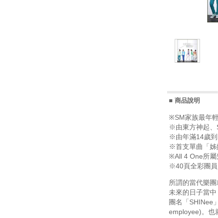
■ 商品說明
※SM家族最年
※由東方神起、Su
※由年滿14歲
※首支單曲「姊姊
※All 4 O
※40頁全彩團員
所謂的當代樂團
未來的日子當中
團名「SHINee
employee