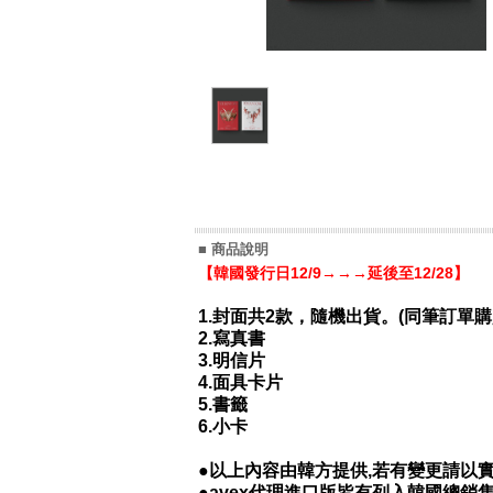
■ 商品說明
【韓國發行日12/9→→→延後至12/28】
1.封面共2款，隨機出貨。(同筆訂單購
2.寫真書
3.明信片
4.面具卡片
5.書籤
6.小卡
●以上內容由韓方提供,若有變更請以實
●avex代理進口版皆有列入韓國總銷