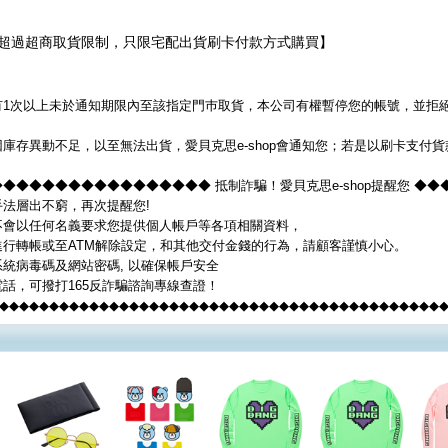
超過超商取貨限制，只限宅配出貨刷卡付款方式購買】
1次以上未於通知期限內至該指定門巿取貨，本公司有權暫停您的帳號，並拒絕您
。
庫存異動不足，以至無法出貨，愛貝克思e-shop會通知您；若是以刷卡支付
◆◆◆◆◆◆◆◆◆◆◆◆◆◆◆◆ 抵制詐騙！愛貝克思e-shop提醒您 ◆
法層出不窮，再次提醒您!
op不會以任何名義要求您提供個人帳戶等各項相關資料，
進行轉帳或至ATM解除設定，和其他交付金錢的行為，請顧客謹慎小心。
統病毒碼及網站密碼, 以確保帳戶安全
話，可撥打165反詐騙諮詢專線查證！
◆◆◆◆◆◆◆◆◆◆◆◆◆◆◆◆◆◆◆◆◆◆◆◆◆◆◆◆◆◆◆◆◆◆◆◆◆◆◆◆◆◆◆◆