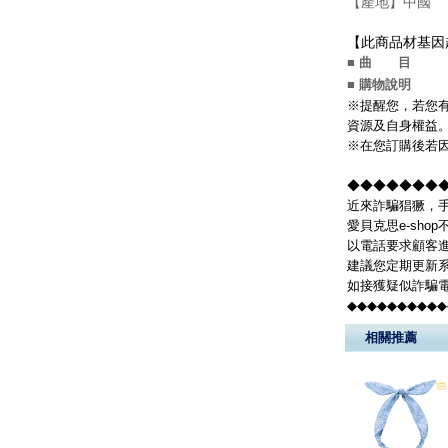
【產地】中國
【此商品材基因
■ 曲 目
■ 購物說明
※提醒您，若您有
資源及自身權益
※在您訂購後若因
◆◆◆◆◆◆◆◆
近來詐騙猖獗，手
愛貝克思e-sh
以電話要求顧客
建議您定期更新系
如接獲疑似詐騙電
◆◆◆◆◆◆◆◆◆◆
相關推薦