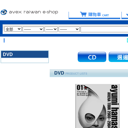
【重
DVD
3020
DVD
PRODUCT LISTS