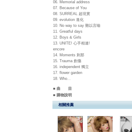
06. Memorial address
07. Because of You
08. SURREAL 超現實
09. evolution 進化
10. No way to say 難以言喻
11. Greatful days
12. Boys & Girls
13. UNITE! 心手相連!
encore
14. Moments 剎那
15. Trauma 創傷
16. independent 獨立
17. flower garden
18. Who...
■ 曲 目
■ 購物說明
相關推薦