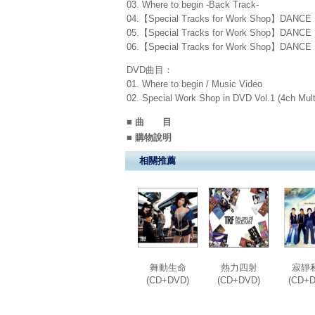
03. Where to begin -Back Track-
04.【Special Tracks for Work Shop】DANCE
05.【Special Tracks for Work Shop】DANCE
06.【Special Tracks for Work Shop】DANCE
DVD曲目：
01. Where to begin / Music Video
02. Special Work Shop in DVD Vol.1 (4ch Mult
■ 曲 目
■ 購物說明
相關推薦
舞動生命
熱力四射
寂靜
(CD+DVD)
(CD+DVD)
(CD+