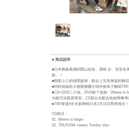
■ 商品說明
■日本舞曲風潮的開山始祖，濱崎 步、安室奈美惠、
點」！
■朗朗上口的熱鬧旋律，配合上完美俐落的舞蹈
■同時收錄前大無限樂團主唱伴都美子翻唱TRF經典
■CD+DVD二片裝。DVD除了收錄「Where
功能可供觀賞學習。CD部分也配合收錄學舞專
■TRF睽違6年全新專輯日本2月15日即將推出
CD曲目：
01. Where to begin
02. TRUTH'94 -meets Tomiko Van-