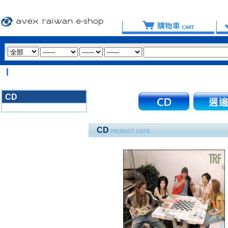
【
CD
3020
CD
PRODUCT LISTS