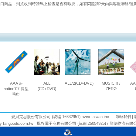
口商品，到貨收到時請馬上檢查是否有暇疵，如有問題請2天內與客服聯絡!逾期
AAA a-
ALL
ALL/2(CD+DVD)
MUSIC!!! /
AAA
nation‘07 長型
(CD+DVD)
ZERØ
毛巾
愛貝克思股份有限公司 (統編:16632951) avex taiwan inc.
|
聯絡我們
angoods.com.tw 風谷電子商務有限公司 (統編:25054925) / 龍德物流有限公司 