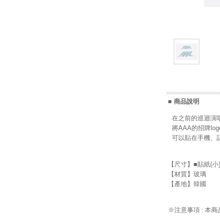
■ 商品說明
在之前的巡迴演唱
將AAA的招牌l
可以貼在手機、記
【尺寸】■貼紙(小)1
【材質】玻璃
【產地】韓國
※注意事項 : 