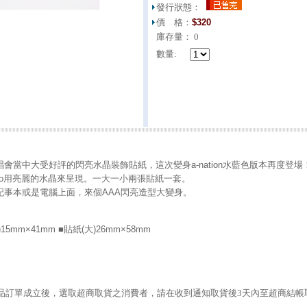
發行狀態：
價 格：
$
320
庫存量：
0
數量:
會當中大受好評的閃亮水晶裝飾貼紙，這次變身a-nation水藍色版本再度登場
ogo用亮麗的水晶來呈現。一大一小兩張貼紙一套。
事本或是電腦上面，來個AAA閃亮造型大變身。
5mm×41mm ■貼紙(大)26mm×58mm
本商品訂單成立後，選取超商取貨之消費者，請在收到通知取貨後3天內至超商結帳