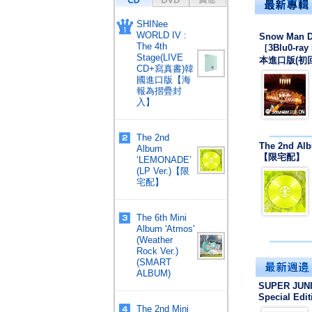
SHINee
WORLD IV :
Snow Man D
The 4th
［3Blu0-r
Stage(LIVE
本進口版(初
CD+寫真書)韓
國進口版【海
報為摺疊封
入】
The 2nd
The 2nd Alb
Album
【限宅配】
‘LEMONADE’
(LP Ver.)【限
宅配】
The 6th Mini
Album 'Atmos'
(Weather
Rock Ver.)
(SMART
ALBUM)
SUPER JUNI
Special Ed
The 2nd Mini