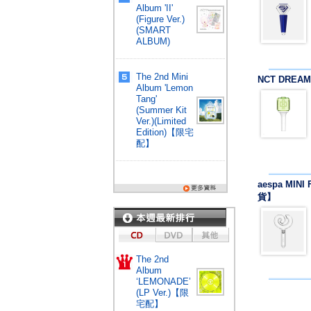
Album 'II'
(Figure Ver.)
(SMART
ALBUM)
The 2nd Mini
NCT DREAM
Album 'Lemon
Tang'
(Summer Kit
Ver.)(Limited
Edition)【限宅
配】
aespa MINI
貨】
The 2nd
Album
‘LEMONADE’
(LP Ver.)【限
宅配】