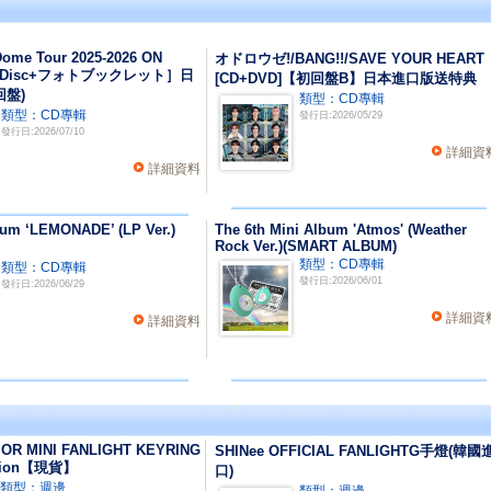
ome Tour 2025-2026 ON
オドロウゼ!/BANG!!/SAVE YOUR HEART
ay Disc+フォトブックレット］日
[CD+DVD]【初回盤B】日本進口版送特典
回盤)
類型：CD專輯
類型：CD專輯
發行日:2026/05/29
發行日:2026/07/10
詳細資
詳細資料
um ‘LEMONADE’ (LP Ver.)
The 6th Mini Album 'Atmos' (Weather
Rock Ver.)(SMART ALBUM)
類型：CD專輯
類型：CD專輯
發行日:2026/06/01
發行日:2026/06/29
詳細資
詳細資料
OR MINI FANLIGHT KEYRING
SHINee OFFICIAL FANLIGHTG手燈(韓國
ition【現貨】
口)
類型：週邊