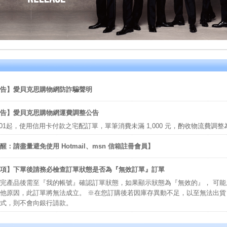
告】愛貝克思購物網防詐騙聲明
告】愛貝克思購物網運費調整公告
/06/01起，使用信用卡付款之宅配訂單，單筆消費未滿 1,000 元，酌收物流費調整
醒：請盡量避免使用 Hotmail、msn 信箱註冊會員】
項】下單後請務必檢查訂單狀態是否為『無效訂單』訂單
完產品後需至『我的帳號』確認訂單狀態，如果顯示狀態為『無效的』， 可
他原因，此訂單將無法成立。 ※在您訂購後若因庫存異動不足，以至無法出貨，
式，則不會向銀行請款。