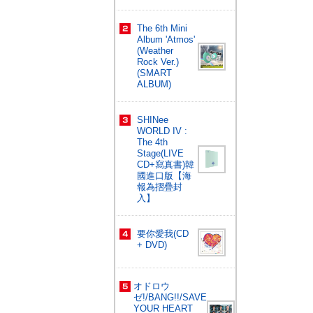
The 6th Mini
Album 'Atmos'
(Weather
Rock Ver.)
(SMART
ALBUM)
SHINee
WORLD IV :
The 4th
Stage(LIVE
CD+寫真書)韓
國進口版【海
報為摺疊封
入】
要你愛我(CD
+ DVD)
オドロウ
ゼ!/BANG!!/SAVE
YOUR HEART