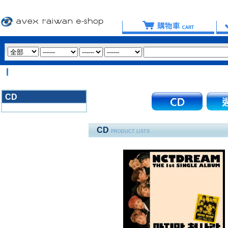
【
CD
3020
CD
PRODUCT LISTS