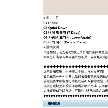
■ 曲 目
01 Ridin’
02 Quiet Down
03 내게 말해줘 (7 Days)
04 사랑은 또다시 (Love Again)
05 너의 자리 (Puzzle Piece)
■ 購物說明
※提醒您，若您有1次以上未於通知期限內至該
※在您訂購後若因庫存異動不足，以至無法出貨
◆◆◆◆◆◆◆◆◆◆◆◆◆◆◆◆◆◆◆◆
近來詐騙猖獗，手法層出不窮，再次提醒您!
愛貝克思e-shop不會以任何名義要求您提供
以電話要求顧客進行轉帳或至ATM解除設定，
建議您定期更新系統病毒碼及網站密碼, 以確
如接獲疑似詐騙電話，可撥打165反詐騙諮詢
◆◆◆◆◆◆◆◆◆◆◆◆◆◆◆◆◆◆◆◆◆◆◆◆◆◆
相關推薦