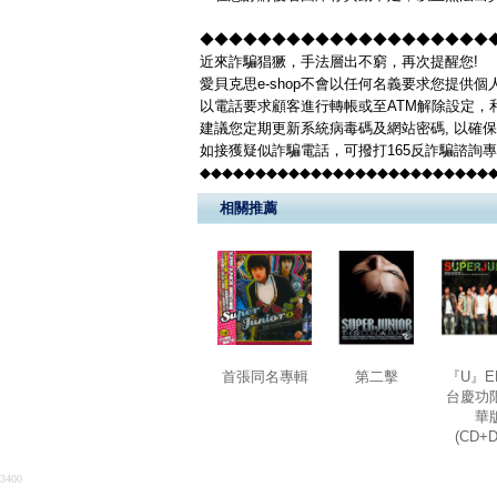
◆◆◆◆◆◆◆◆◆◆◆◆◆◆◆◆◆◆◆◆◆◆
近來詐騙猖獗，手法層出不窮，再次提醒您!
愛貝克思e-shop不會以任何名義要求您提供
以電話要求顧客進行轉帳或至ATM解除設定，
建議您定期更新系統病毒碼及網站密碼, 以確
如接獲疑似詐騙電話，可撥打165反詐騙諮詢
◆◆◆◆◆◆◆◆◆◆◆◆◆◆◆◆◆◆◆◆◆◆◆◆◆◆
相關推薦
首張同名專輯
第二擊
『U』E
台慶功
華
(CD+
3400