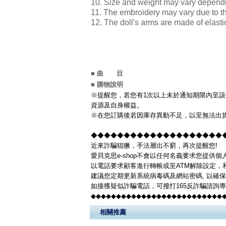
10. Size and weight may vary depen
11. The embroidery may vary due to 
12. The doll's arms are made of elast
■ 曲 目
■ 購物說明
※提醒您，若您有1次以上未於通知期限內至該
資源及自身權益。
※在您訂購後若因庫存異動不足，以至無法出貨
◆◆◆◆◆◆◆◆◆◆◆◆◆◆◆◆◆◆◆◆◆◆
近來詐騙猖獗，手法層出不窮，再次提醒您!
愛貝克思e-shop不會以任何名義要求您提供
以電話要求顧客進行轉帳或至ATM解除設定，
建議您定期更新系統病毒碼及網站密碼, 以確
如接獲疑似詐騙電話，可撥打165反詐騙諮詢
◆◆◆◆◆◆◆◆◆◆◆◆◆◆◆◆◆◆◆◆◆◆◆◆◆◆
相關推薦