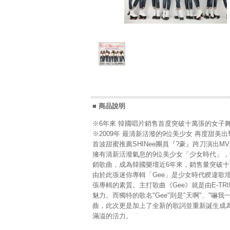
■ 商品說明
※6年來 韓國唱片銷售首度突破十萬張的女子
※2009年 最清新活潑的9位美少女 再度甜美出
首波甜蜜推薦SHINee團員『?豪』跨刀演出M
擁有清新活潑氣息的9位美少女「少女時代」，從出道
銷歌曲，成為韓國樂壇近6年來，銷售量突破
由於此張迷你專輯「Gee」是少女時代睽違歌壇
張專輯的素質。主打歌曲《Gee》就是由E-T
魅力。而獨特的歌名"Gee"則是"天啊"、"嚇我一
曲，此次更是加上了全新的歌詞並重新誕生成為《加
滿溢的活力。