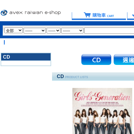
【
CD
3020
CD
PRODUCT LISTS