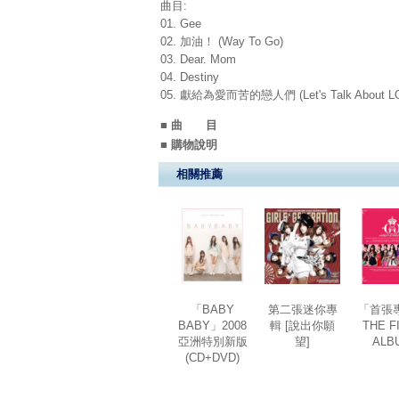
曲目:
01. Gee
02. 加油！ (Way To Go)
03. Dear. Mom
04. Destiny
05. 獻給為愛而苦的戀人們 (Let's Talk About L
■ 曲 目
■ 購物說明
相關推薦
「BABY
第二張迷你專
「首張
BABY」2008
輯 [說出你願
THE F
亞洲特別新版
望]
ALB
(CD+DVD)