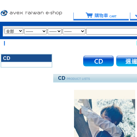
【重
CD
3020
CD
PRODUCT LISTS