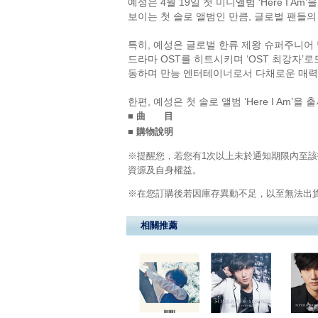
예성은 4월 19일 첫 미니앨범 ‘Here I 
보이는 첫 솔로 앨범인 만큼, 글로벌 팬들의
특히, 예성은 글로벌 한류 제왕 슈퍼주니어 및 보
드라마 OST를 히트시키며 ‘OST 최강자’로
동하며 만능 엔터테이너로서 다채로운 매력을
한편, 예성은 첫 솔로 앨범 ‘Here I Am’
■ 曲 目
■ 購物說明
※提醒您，若您有1次以上未於通知期限內至該
資源及自身權益。
※在您訂購後若因庫存異動不足，以至無法出貨
相關推薦