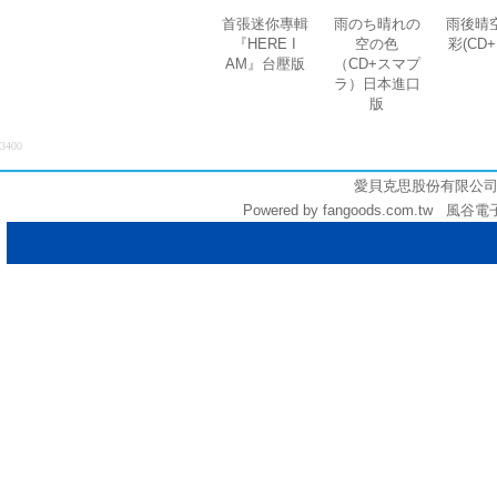
首張迷你專輯
雨のち晴れの
雨後晴
『HERE I
空の色
彩(CD+
AM』台壓版
（CD+スマプ
ラ）日本進口
版
3400
愛貝克思股份有限公司 (統編:
Powered by fangoods.com.tw 風谷電子