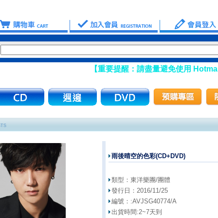
【重要提醒：請盡量避免使用 Hotmail
STS
雨後晴空的色彩(CD+DVD)
類型：
東洋樂團/團體
發行日：
2016/11/25
編號：:
AVJSG40774/A
出貨時間:
2~7天到