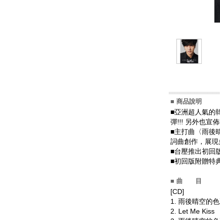
■ 商品說明
■亞洲超人氣的韓
彈!!! 另外也
■主打曲〈雨後
詞曲創作，展現
■台壓推出初回版
■初回版附贈特
■ 曲 目
[CD]
1. 雨後晴空的
2. Let Me Kiss