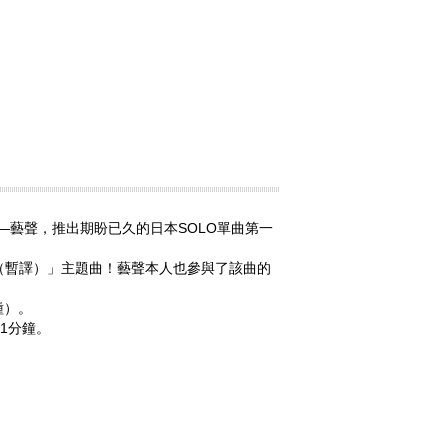
員—藝聲，推出期盼已久的日本SOLO單曲第一
（暫譯）」主題曲！藝聲本人也參與了該曲的
種）。
1分鐘。