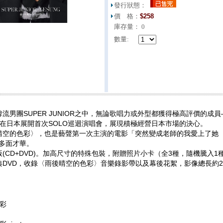
發行狀態：
價 格：
$
258
庫存量：
0
數量:
流男團SUPER JUNIOR之中，無論歌唱力或外型都獲得極高評價的成
宣佈在日本展開首次SOLO巡迴演唱會，展現積極經營日本市場的決心。
晴空的色彩〉，也是藝聲第一次主演的電影「突然變成老師的我愛上了她
多面才華。
(CD+DVD)。加高尺寸的特殊包裝，附贈照片小卡（全3種，隨機騰入1
典DVD，收錄〈雨後晴空的色彩〉音樂錄影帶以及幕後花絮，影像總長約2
色彩