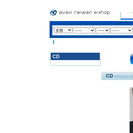
CD
3020
CD
PRODUCT LI