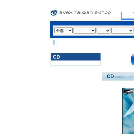
CD
3020
CD
PRODUCT LI