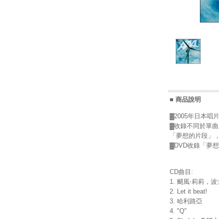
■ 商品說明
▓2005年日本唱
▓收錄不同於單曲版本的
「夢想的片段」，
▓DVD收錄「夢
CD曲目:
1. 颶風‧莉莉，
2. Let it beat!
3. 哈利路亞
4. "Q"