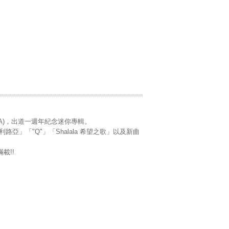
 A)，出道一週年紀念迷你專輯。
!」「哈利路亞」「"Q"」「Shalala 希望之歌」以及新曲
載!!