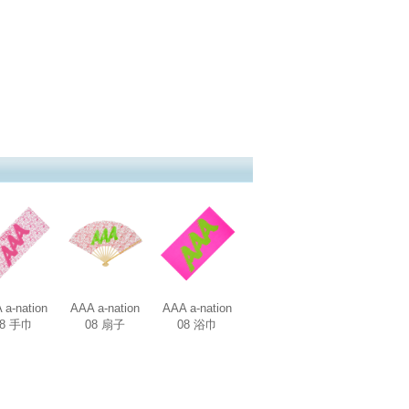
 a-nation
AAA a-nation
AAA a-nation
08 手巾
08 扇子
08 浴巾