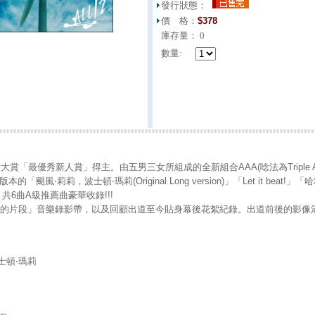
發行狀態：
價 格：
$
378
庫存量：
0
數量:
片大賞「最優秀新人賞」得主。由五男三女所組成的全新組合AAA(唸法為Triple
「颶風‧莉莉，波士頓‧瑪莉(Original Long version)」「Let it beat
共6曲A級推薦曲豪華收錄!!!
想的片段」音樂錄影帶，以及回顧出道至今貼身幕後花絮紀錄。出道前後的影像滿
波士頓‧瑪莉