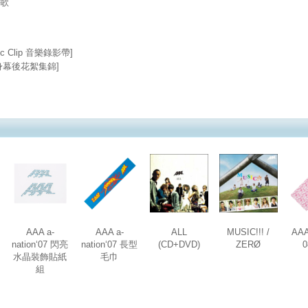
之歌
c Clip 音樂錄影帶]
 [貼身幕後花絮集錦]
AAA a-
AAA a-
ALL
MUSIC!!! /
AAA
nation‘07 閃亮
nation‘07 長型
(CD+DVD)
ZERØ
水晶裝飾貼紙
毛巾
組