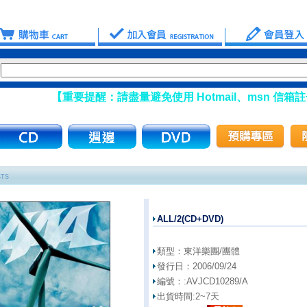
【重要提醒：請盡量避免使用 Hotmail、msn 信箱註
STS
ALL/2(CD+DVD)
類型：
東洋樂團/團體
發行日：
2006/09/24
編號：:
AVJCD10289/A
出貨時間:
2~7天