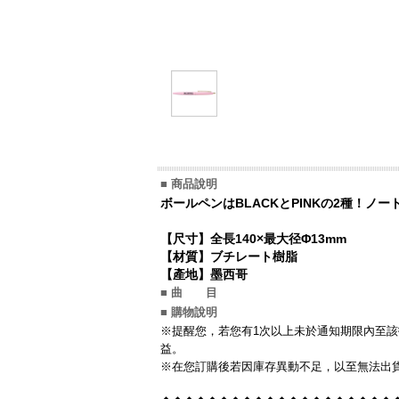
■ 商品說明
ボールペンはBLACKとPINKの2種！ノ
【尺寸】全長140×最大径Φ13mm
【材質】ブチレート樹脂
【產地】墨西哥
■ 曲 目
■ 購物說明
※提醒您，若您有1次以上未於通知期限內至該
益。
※在您訂購後若因庫存異動不足，以至無法出貨